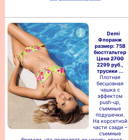
Demi
Флоранж
размер: 75B
бюстгальтер
Цена
2700
2299 руб.,
трусики ...
Плотная
бесшовная
чашка с
эффектом
push-up,
съемные
подушечки.
На корсетной
части сзади –
съемные
бретели, что позволяет их носить крест-