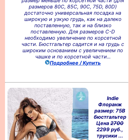
размер меньше по корсетной части (для
размеров 80С, 85С, 90С, 75D, 80D)
достаточно универсальная посадка на
широкую и узкую грудь, как на далеко
поставленную, так и на близко
поставленную. Для размеров С-D
необходимо увеличение по корсетной
части. Бюстгальтер садится и на грудь с
широким основанием с увеличением по
чашке и по корсетной части...
Подробнее / Купить
Indie
Флоранж
размер: 75B
бюстгальтер
Цена
2700
2299 руб.,
трусики ...