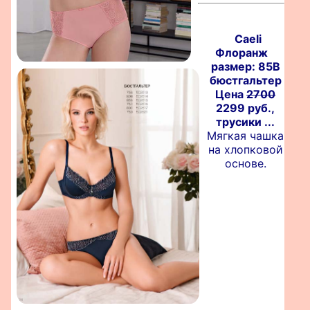
Caeli
Флоранж
размер: 85B
бюстгальтер
Цена
2700
2299 руб.,
трусики ...
Мягкая чашка
на хлопковой
основе.