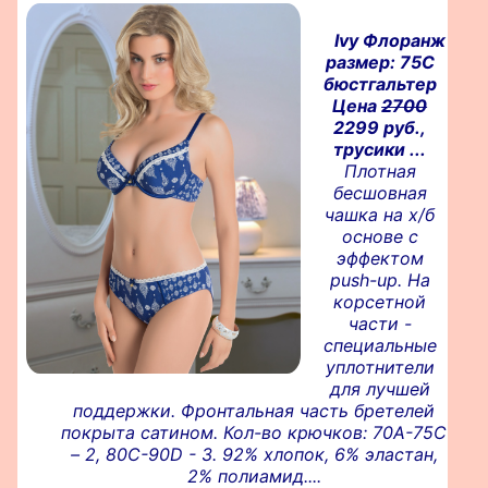
Ivy Флоранж
размер: 75C
бюстгальтер
Цена
2700
2299 руб.,
трусики ...
Плотная
бесшовная
чашка на х/б
основе с
эффектом
push-up. На
корсетной
части -
специальные
уплотнители
для лучшей
поддержки. Фронтальная часть бретелей
покрыта сатином. Кол-во крючков: 70A-75С
– 2, 80C-90D - 3. 92% хлопок, 6% эластан,
2% полиамид....