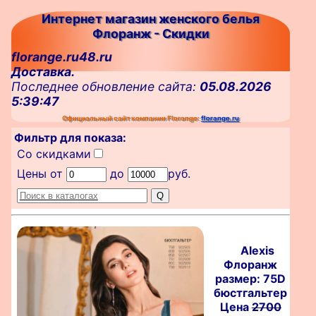
Интернет магазин женского белья
Флоранж - Скидки
florange.ru48.ru
Доставка.
Последнее обновление сайта:
05.08.2026
5:39:47
Официальный сайт компании Florange:
florange.ru
Фильтр для показа:
Со скидками
Цены от
до
руб.
Alexis
Флоранж
размер: 75D
бюстгальтер
Цена
2700