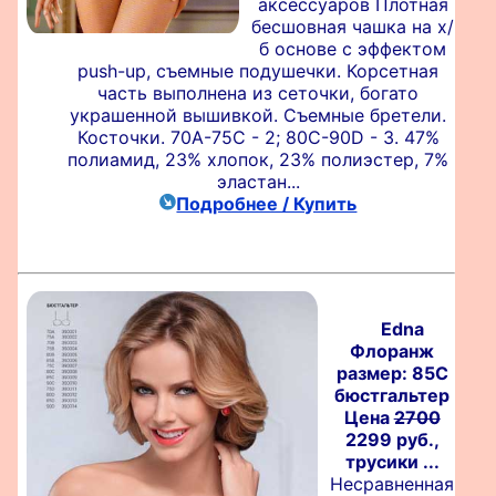
аксессуаров Плотная
бесшовная чашка на х/
б основе с эффектом
push-up, съемные подушечки. Корсетная
часть выполнена из сеточки, богато
украшенной вышивкой. Съемные бретели.
Косточки. 70A-75C - 2; 80C-90D - 3. 47%
полиамид, 23% хлопок, 23% полиэстер, 7%
эластан...
Подробнее / Купить
Edna
Флоранж
размер: 85C
бюстгальтер
Цена
2700
2299 руб.,
трусики ...
Несравненная