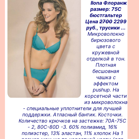
Ilona Флоранж
размер: 75C
бюстгальтер
Цена
2700
2299
руб., трусики ...
Микроволокно
бирюзового
цвета с
кружевной
отделкой в тон.
Плотная
бесшовная
чашка с
эффектом
pushup. На
корсетной части
из микроволокна
- специальные уплотнители для лучшей
поддержки. Атласный бантик. Косточки.
Количество крючков на застежке: 70А-75С
- 2, 80C-80D -3. 60% полиамид, 16%
полиэстер, 13% эластан, 11% хлопок На 1