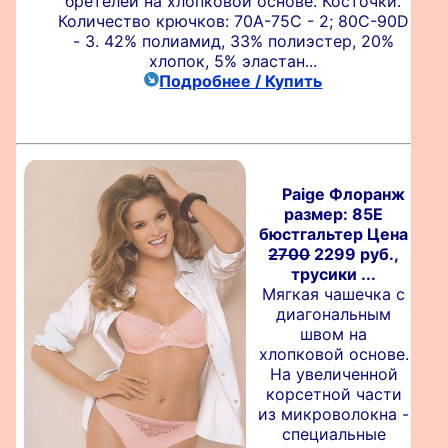
бретелей на хлопковой основе. Косточки.
Количество крючков: 70А-75С - 2; 80C-90D
- 3. 42% полиамид, 33% полиэстер, 20%
хлопок, 5% эластан...
Подробнее / Купить
Paige Флоранж
размер: 85E
бюстгальтер Цена
2700
2299 руб.,
трусики ...
Мягкая чашечка с
диагональным
швом на
хлопковой основе.
На увеличенной
корсетной части
из микроволокна -
специальные