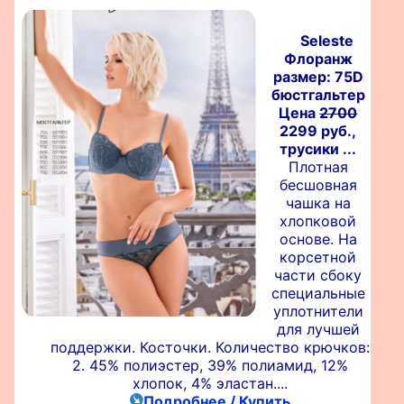
Seleste
Флоранж
размер: 75D
бюстгальтер
Цена
2700
2299 руб.,
трусики ...
Плотная
бесшовная
чашка на
хлопковой
основе. На
корсетной
части сбоку
специальные
уплотнители
для лучшей
поддержки. Косточки. Количество крючков:
2. 45% полиэстер, 39% полиамид, 12%
хлопок, 4% эластан....
Подробнее / Купить