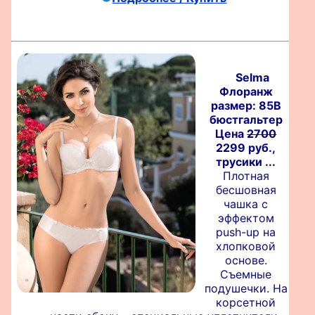
Selma
Флоранж
размер: 85B
бюстгальтер
Цена
2700
2299 руб.,
трусики ...
Плотная
бесшовная
чашка с
эффектом
push-up на
хлопковой
основе.
Съемные
подушечки. На
корсетной