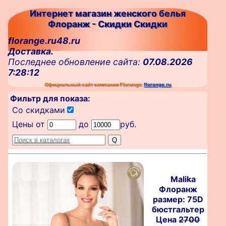
Интернет магазин женского белья
Флоранж - Скидки Скидки
florange.ru48.ru
Доставка.
Последнее обновление сайта:
07.08.2026
7:28:12
Официальный сайт компании Florange:
florange.ru
Фильтр для показа:
Со скидками
Цены от
до
руб.
Malika
Флоранж
размер: 75D
бюстгальтер
Цена
2700