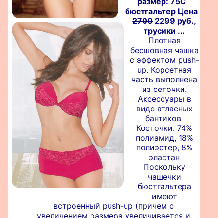
размер: 75C
бюстгальтер Цена
2700
2299 руб.,
трусики ...
Плотная
бесшовная чашка
с эффектом push-
up. Корсетная
часть выполнена
из сеточки.
Аксессуары в
виде атласных
бантиков.
Косточки. 74%
полиамид, 18%
полиэстер, 8%
эластан
Поскольку
чашечки
бюстгальтера
имеют
встроенный push-up (причем с
увеличением размера увеличивается и