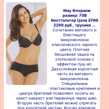
May Флоранж
размер: 70B
бюстгальтер Цена
2700
2299 руб., трусики ...
Сочетание матового и
блестящего
микроволокна
классического черного
цвета. Плотная
бесшовная чашка на
хлопковой основе с
эффектом пуш-ап.
Двухслойная корсетная
часть из матового
микроволокна.
Специальные
пластиковые крепления в
центре бретелей позволяют носить их
крест-накрест или перекинув через шею.
Вторую часть бретелей можно спрятать
под корсетной частью. Кол-во крючков: