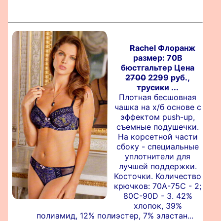
Rachel Флоранж
размер: 70B
бюстгальтер Цена
2700
2299 руб.,
трусики ...
Плотная бесшовная
чашка на х/б основе с
эффектом push-up,
съемные подушечки.
На корсетной части
сбоку - специальные
уплотнители для
лучшей поддержки.
Косточки. Количество
крючков: 70А-75С - 2;
80С-90D - 3. 42%
хлопок, 39%
полиамид, 12% полиэстер, 7% эластан...