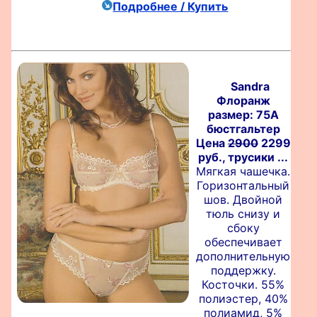
Подробнее / Купить
Sandra
Флоранж
размер: 75A
бюстгальтер
Цена
2900
2299
руб., трусики ...
Мягкая чашечка.
Горизонтальный
шов. Двойной
тюль снизу и
сбоку
обеспечивает
дополнительную
поддержку.
Косточки. 55%
полиэстер, 40%
полиамид, 5%