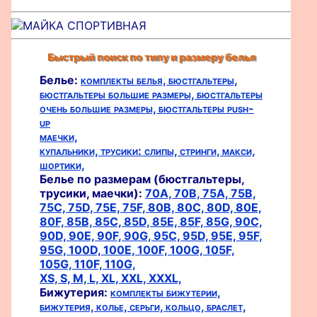
Быстрый поиск по типу и размеру белья
Белье:
комплекты белья,
бюстгальтеры,
бюстгальтеры большие размеры,
бюстгальтеры
очень большие размеры,
бюстгальтеры push-
up
маечки,
купальники,
трусики:
слипы,
стринги,
макси,
шортики,
Белье по размерам (бюстгальтеры,
трусики, маечки):
70A,
70B,
75A,
75B,
75C,
75D,
75E,
75F,
80B,
80C,
80D,
80E,
80F,
85B,
85C,
85D,
85E,
85F,
85G,
90C,
90D,
90E,
90F,
90G,
95C,
95D,
95E,
95F,
95G,
100D,
100E,
100F,
100G,
105F,
105G,
110F,
110G,
XS,
S,
M,
L,
XL,
XXL,
XXXL,
Бижутерия:
комплекты бижутерии,
бижутерия,
колье,
серьги,
кольцо,
браслет,