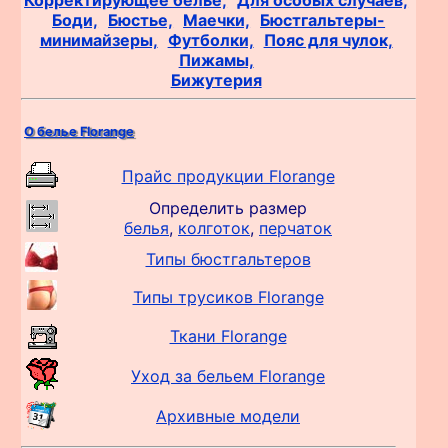
Боди,
Бюстье,
Маечки,
Бюстгальтеры-
минимайзеры,
Футболки,
Пояс для чулок,
Пижамы,
Бижутерия
О белье Florange
Прайс продукции Florange
Определить размер
белья
,
колготок
,
перчаток
Типы бюстгальтеров
Типы трусиков Florange
Ткани Florange
Уход за бельем Florange
Архивные модели