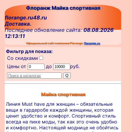
Флоранж Майка спортивная
florange.ru48.ru
Доставка.
Последнее обновление сайта:
08.08.2026
12:13:11
Официальный сайт компании Florange:
florange.ru
Фильтр для показа:
Со скидками
Цены от
до
руб.
Майка спортивная
Линия Must have для женщин – обязательные
вещи в гардеробе каждой женщины, которая
ценит удобство и комфорт. Спортивный стиль
всегда на пике моды, так как это очень удобно
и комфортно. Настоящей моднице не обойтись