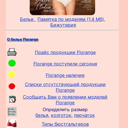
Белье,
Памятка по моделям (1,4 Мб),
Бижутерия
О белье Florange
Прайс продукции Florange
Florange поступили сегодня
Florange наличие
Списки отсутствующей продукции
Florange
Сообщить Вам о появлении моделей
Florange
Определить размер
белья
,
колготок
,
перчаток
Типы бюстгальтеров