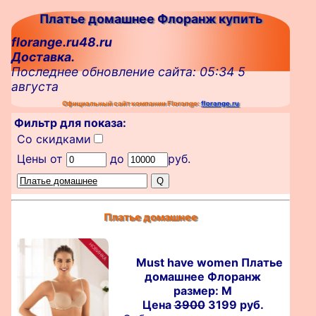
Платье домашнее Флоранж купить
florange.ru48.ru
Доставка.
Последнее обновление сайта: 05:34 5
августа
Официальный сайт компании Florange:
florange.ru
Фильтр для показа:
Со скидками
Цены от
до
руб.
Платье домашнее
Must have women Платье
домашнее Флоранж
размер: M
Цена
3900
3199 руб.