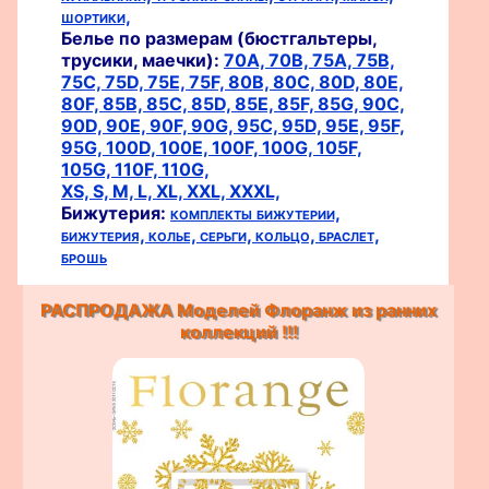
шортики,
Белье по размерам (бюстгальтеры,
трусики, маечки):
70A,
70B,
75A,
75B,
75C,
75D,
75E,
75F,
80B,
80C,
80D,
80E,
80F,
85B,
85C,
85D,
85E,
85F,
85G,
90C,
90D,
90E,
90F,
90G,
95C,
95D,
95E,
95F,
95G,
100D,
100E,
100F,
100G,
105F,
105G,
110F,
110G,
XS,
S,
M,
L,
XL,
XXL,
XXXL,
Бижутерия:
комплекты бижутерии,
бижутерия,
колье,
серьги,
кольцо,
браслет,
брошь
РАСПРОДАЖА Моделей Флоранж из ранних
коллекций !!!