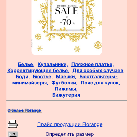
Белье,
Купальники,
Пляжное платье,
Корректирующее белье,
Для особых случаев,
Боди,
Бюстье,
Маечки,
Бюстгальтеры-
минимайзеры,
Футболки,
Пояс для чулок,
Пижамы,
Бижутерия
О белье Florange
Прайс продукции Florange
Определить размер