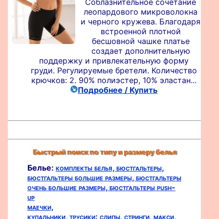
Соблазнительное сочетание
леопардового микроволокна
и черного кружева. Благодаря
встроенной плотной
бесшовной чашке платье
создает дополнительную
поддержку и привлекательную форму
груди. Регулируемые бретели. Количество
крючков: 2. 90% полиэстер, 10% эластан...
Подробнее / Купить
Быстрый поиск по типу и размеру белья
Белье:
комплекты белья,
бюстгальтеры,
бюстгальтеры большие размеры,
бюстгальтеры
очень большие размеры,
бюстгальтеры push-
up
маечки,
купальники,
трусики:
слипы,
стринги,
макси,