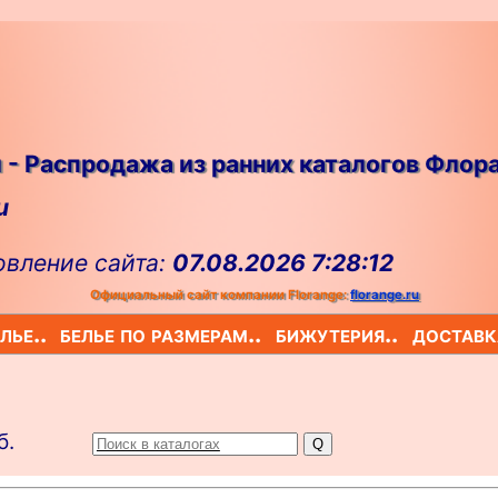
 - Распродажа из ранних каталогов Флор
u
овление сайта:
07.08.2026 7:28:12
Официальный сайт компании Florange:
florange.ru
лье..
белье по размерам..
бижутерия..
доставк
б.