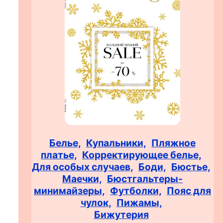
Белье,
Купальники,
Пляжное
платье,
Корректирующее белье,
Для особых случаев,
Боди,
Бюстье,
Маечки,
Бюстгальтеры-
минимайзеры,
Футболки,
Пояс для
чулок,
Пижамы,
Бижутерия