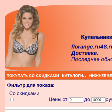
Купальники
florange.ru48.r
Доставка.
Последнее обн
покупать со скидками
каталоги..
нижнее бе
Фильтр для показа:
Со скидками
Цены от
до
ру