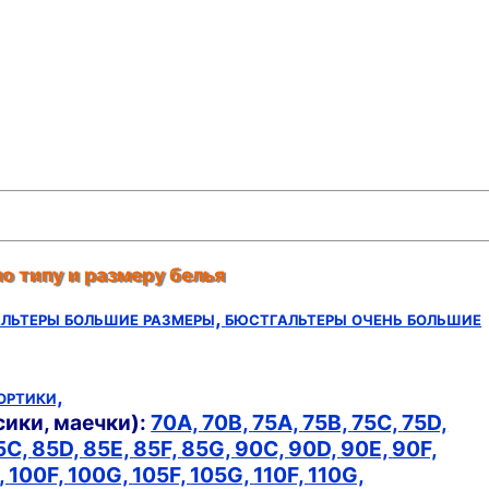
о типу и размеру белья
льтеры большие размеры,
бюстгальтеры очень большие
ортики,
сики, маечки):
70A,
70B,
75A,
75B,
75C,
75D,
5C,
85D,
85E,
85F,
85G,
90C,
90D,
90E,
90F,
,
100F,
100G,
105F,
105G,
110F,
110G,