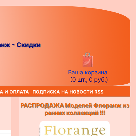
анж - Скидки
Ваша корзина
(0 шт., 0 руб.)
а и оплата
подписка на новости rss
РАСПРОДАЖА Моделей Флоранж из
ранних коллекций !!!