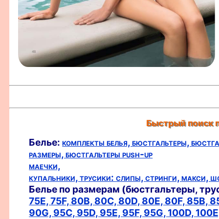
Быстрый поиск п
Белье:
комплекты белья,
бюстгальтеры,
бюстга
размеры,
бюстгальтеры push-up
маечки,
купальники,
трусики:
слипы,
стринги,
макси,
ш
Белье по размерам (бюстгальтеры, тру
75E,
75F,
80B,
80C,
80D,
80E,
80F,
85B,
8
90G,
95C,
95D,
95E,
95F,
95G,
100D,
100E