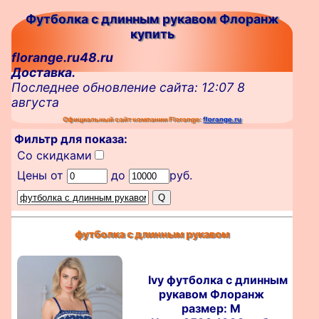
Футболка с длинным рукавом Флоранж
купить
florange.ru48.ru
Доставка.
Последнее обновление сайта: 12:07 8
августа
Официальный сайт компании Florange:
florange.ru
Фильтр для показа:
Со скидками
Цены от
до
руб.
футболка с длинным рукавом
Ivy футболка с длинным
рукавом Флоранж
размер: M