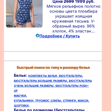
Цена
2599
1999 руб.
Мягкое рельефное полотно
основы цвета пломбира
украшает изящная
кружевная тесьма. V-
образный вырез. 96%
хлопок, 4% эластан....
Подробнее / Купить
Быстрый поиск по типу и размеру белья
Белье:
комплекты белья,
бюстгальтеры,
бюстгальтеры большие размеры,
бюстгальтеры
очень большие размеры,
бюстгальтеры push-
up
маечки,
купальники,
трусики:
слипы,
стринги,
макси,
шортики,
Белье по размерам (бюстгальтеры,