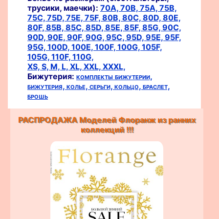
трусики, маечки):
70A,
70B,
75A,
75B,
75C,
75D,
75E,
75F,
80B,
80C,
80D,
80E,
80F,
85B,
85C,
85D,
85E,
85F,
85G,
90C,
90D,
90E,
90F,
90G,
95C,
95D,
95E,
95F,
95G,
100D,
100E,
100F,
100G,
105F,
105G,
110F,
110G,
XS,
S,
M,
L,
XL,
XXL,
XXXL,
Бижутерия:
комплекты бижутерии,
бижутерия,
колье,
серьги,
кольцо,
браслет,
брошь
РАСПРОДАЖА Моделей Флоранж из ранних
коллекций !!!