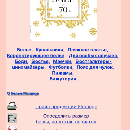
Белье,
Купальники,
Пляжное платье,
Корректирующее белье,
Для особых случаев,
Боди,
Бюстье,
Маечки,
Бюстгальтеры-
минимайзеры,
Футболки,
Пояс для чулок,
Пижамы,
Бижутерия
О белье Florange
Прайс продукции Florange
Определить размер
белья
,
колготок
,
перчаток