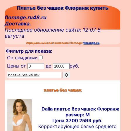
Платье без чашек Флоранж купить
florange.ru48.ru
Доставка.
Последнее обновление сайта: 12:07 8
августа
Официальный сайт компании Florange:
florange.ru
Фильтр для показа:
Со скидками
Цены от
до
руб.
платье без чашек
Dalia платье без чашек Флоранж
размер: M
Цена
3700
2599 руб.
Корректирующее белье среднего