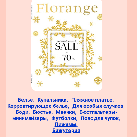
Белье,
Купальники,
Пляжное платье,
Корректирующее белье,
Для особых случаев,
Боди,
Бюстье,
Маечки,
Бюстгальтеры-
минимайзеры,
Футболки,
Пояс для чулок,
Пижамы,
Бижутерия