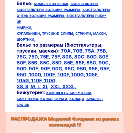
Белье:
комплекты белья,
бюстгальтеры,
бюстгальтеры большие размеры,
бюстгальтеры
очень большие размеры,
бюстгальтеры push-
up
маечки,
купальники,
трусики:
слипы,
стринги,
макси,
шортики,
Белье по размерам (бюстгальтеры,
трусики, маечки):
70A,
70B,
75A,
75B,
75C,
75D,
75E,
75F,
80B,
80C,
80D,
80E,
80F,
85B,
85C,
85D,
85E,
85F,
85G,
90C,
90D,
90E,
90F,
90G,
95C,
95D,
95E,
95F,
95G,
100D,
100E,
100F,
100G,
105F,
105G,
110F,
110G,
XS,
S,
M,
L,
XL,
XXL,
XXXL,
Бижутерия:
комплекты бижутерии,
бижутерия,
колье,
серьги,
кольцо,
браслет,
брошь
РАСПРОДАЖА Моделей Флоранж из ранних
коллекций !!!