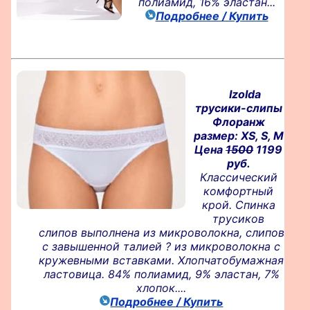
полиамид, 16% эластан...
Подробнее / Купить
Izolda
трусики-слипы
Флоранж
размер: XS, S, M
Цена
1500
1199
руб.
Классический
комфортный
крой. Спинка
трусиков
слипов выполнена из микроволокна, слипов
с завышенной талией ? из микроволокна с
кружевными вставками. Хлопчатобумажная
ластовица. 84% полиамид, 9% эластан, 7%
хлопок....
Подробнее / Купить