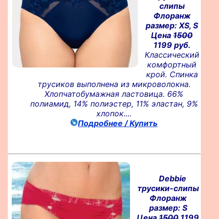
слипы
Флоранж
размер: XS, S
Цена
1500
1199 руб.
Классический
комфортный
крой. Спинка
трусиков выполнена из микроволокна.
Хлопчатобумажная ластовица. 66%
полиамид, 14% полиэстер, 11% эластан, 9%
хлопок....
Подробнее / Купить
Debbie
трусики-слипы
Флоранж
размер: S
Цена
1500
1199