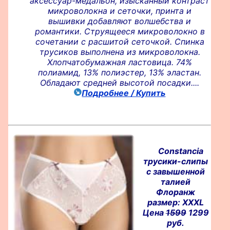
аксессуар-медальон, изысканный контраст
микроволокна и сеточки, принта и
вышивки добавляют волшебства и
романтики. Струящееся микроволокно в
сочетании с расшитой сеточкой. Спинка
трусиков выполнена из микроволокна.
Хлопчатобумажная ластовица. 74%
полиамид, 13% полиэстер, 13% эластан.
Обладают средней высотой посадки....
Подробнее / Купить
Constancia
трусики-слипы
с завышенной
талией
Флоранж
размер: XXXL
Цена
1599
1299
руб.