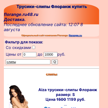
Трусики-слипы Флоранж купить
florange.ru48.ru
Доставка.
Последнее обновление сайта: 12:07 8
августа
Официальный сайт компании Florange:
florange.ru
Фильтр для показа:
Со скидками
Цены от
до
руб.
слипы
Aiza трусики-слипы Флоранж
размер: S
Цена
1500
1199 руб.
...