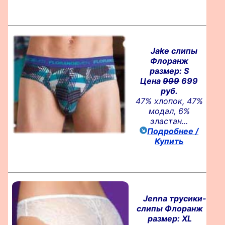
Jake слипы
Флоранж
размер: S
Цена
999
699
руб.
47% хлопок, 47%
модал, 6%
эластан...
Подробнее /
Купить
Jenna трусики-
слипы Флоранж
размер: XL