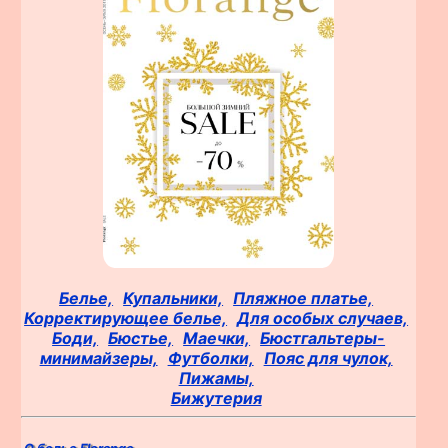
Белье,
Купальники,
Пляжное платье,
Корректирующее белье,
Для особых случаев,
Боди,
Бюстье,
Маечки,
Бюстгальтеры-
минимайзеры,
Футболки,
Пояс для чулок,
Пижамы,
Бижутерия