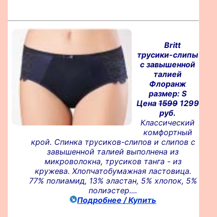
Britt
трусики-слипы
с завышенной
талией
Флоранж
размер: S
Цена
1599
1299
руб.
Классический
комфортный
крой. Спинка трусиков-слипов и слипов с
завышенной талией выполнена из
микроволокна, трусиков танга - из
кружева. Хлопчатобумажная ластовица.
77% полиамид, 13% эластан, 5% хлопок, 5%
полиэстер....
Подробнее / Купить