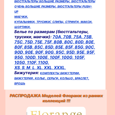
бюстгальтеры большие размеры,
бюстгальтеры
очень большие размеры,
бюстгальтеры push-
up
маечки,
купальники,
трусики:
слипы,
стринги,
макси,
шортики,
Белье по размерам (бюстгальтеры,
трусики, маечки):
70A,
70B,
75A,
75B,
75C,
75D,
75E,
75F,
80B,
80C,
80D,
80E,
80F,
85B,
85C,
85D,
85E,
85F,
85G,
90C,
90D,
90E,
90F,
90G,
95C,
95D,
95E,
95F,
95G,
100D,
100E,
100F,
100G,
105F,
105G,
110F,
110G,
XS,
S,
M,
L,
XL,
XXL,
XXXL,
Бижутерия:
комплекты бижутерии,
бижутерия,
колье,
серьги,
кольцо,
браслет,
брошь
РАСПРОДАЖА Моделей Флоранж из ранних
коллекций !!!