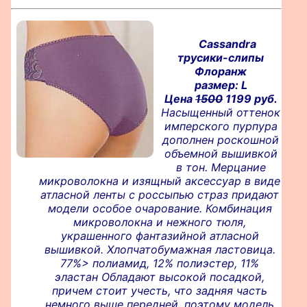
Cassandra
трусики-слипы
Флоранж
размер: L
Цена
1500
1199 руб.
Насыщенный оттенок
имперского пурпура
дополнен роскошной
объемной вышивкой
в тон. Мерцание
микроволокна и изящный аксессуар в виде
атласной ленты с россыпью страз придают
модели особое очарование. Комбинация
микроволокна и нежного тюля,
украшенного фантазийной атласной
вышивкой. Хлопчатобумажная ластовица.
77%> полиамид, 12% полиэстер, 11%
эластан Обладают высокой посадкой,
причем стоит учесть, что задняя часть
немного выше передней, поэтому модель