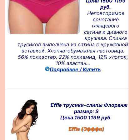
Цена
1500
1199
руб.
Неповторимое
сочетание
глянцевого
сатина и дивного
кружева. Спинка
трусиков выполнена из сатина с кружевной
вставкой. Хлопчатобумажная ластовица.
56% полиэстер, 22% полиамид, 12% хлопок,
10% эластан...
Подробнее / Купить
Effie трусики-слипы Флоранж
размер: S
Цена
1500
1199 руб.
Effie (Эфффи)
...