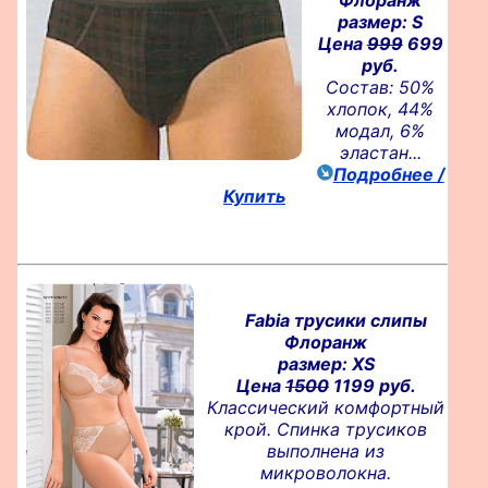
Флоранж
размер: S
Цена
999
699
руб.
Состав: 50%
хлопок, 44%
модал, 6%
эластан...
Подробнее /
Купить
Fabia трусики слипы
Флоранж
размер: XS
Цена
1500
1199 руб.
Классический комфортный
крой. Спинка трусиков
выполнена из
микроволокна.