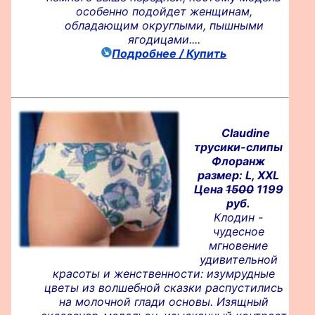
особенно подойдет женщинам,
обладающим округлыми, пышными
ягодицами....
Подробнее / Купить
Claudine
трусики-слипы
Флоранж
размер: L, XXL
Цена
1500
1199
руб.
Клодин -
чудесное
мгновение
удивительной
красоты и женственности: изумрудные
цветы из волшебной сказки распустились
на молочной глади основы. Изящный