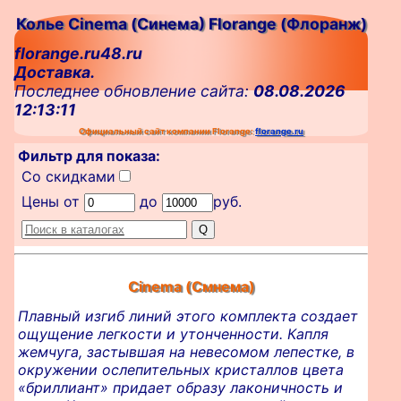
Колье Cinema (Синема) Florange (Флоранж)
florange.ru48.ru
Доставка.
Последнее обновление сайта:
08.08.2026
12:13:11
Официальный сайт компании Florange:
florange.ru
Фильтр для показа:
Со скидками
Цены от
до
руб.
Cinema (Смнема)
Плавный изгиб линий этого комплекта создает
ощущение легкости и утонченности. Капля
жемчуга, застывшая на невесомом лепестке, в
окружении ослепительных кристаллов цвета
«бриллиант» придает образу лаконичность и