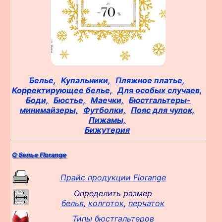
Белье,
Купальники,
Пляжное платье,
Корректирующее белье,
Для особых случаев,
Боди,
Бюстье,
Маечки,
Бюстгальтеры-
минимайзеры,
Футболки,
Пояс для чулок,
Пижамы,
Бижутерия
О белье Florange
Прайс продукции Florange
Определить размер
белья
,
колготок
,
перчаток
Типы бюстгальтеров