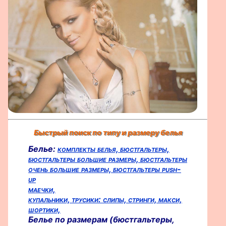
Быстрый поиск по типу и размеру белья
Белье:
комплекты белья,
бюстгальтеры,
бюстгальтеры большие размеры,
бюстгальтеры
очень большие размеры,
бюстгальтеры push-
up
маечки,
купальники,
трусики:
слипы,
стринги,
макси,
шортики,
Белье по размерам (бюстгальтеры,