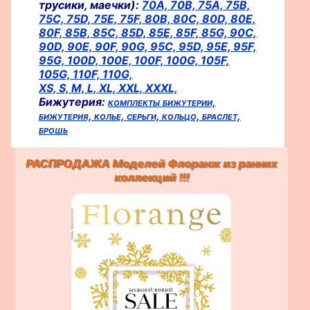
трусики, маечки):
70A,
70B,
75A,
75B,
75C,
75D,
75E,
75F,
80B,
80C,
80D,
80E,
80F,
85B,
85C,
85D,
85E,
85F,
85G,
90C,
90D,
90E,
90F,
90G,
95C,
95D,
95E,
95F,
95G,
100D,
100E,
100F,
100G,
105F,
105G,
110F,
110G,
XS,
S,
M,
L,
XL,
XXL,
XXXL,
Бижутерия:
комплекты бижутерии,
бижутерия,
колье,
серьги,
кольцо,
браслет,
брошь
РАСПРОДАЖА Моделей Флоранж из ранних
коллекций !!!