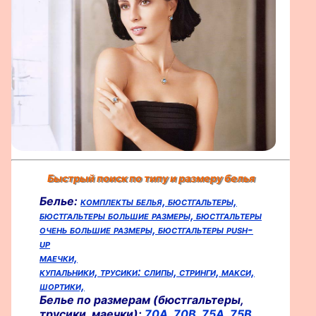
Быстрый поиск по типу и размеру белья
Белье:
комплекты белья,
бюстгальтеры,
бюстгальтеры большие размеры,
бюстгальтеры
очень большие размеры,
бюстгальтеры push-
up
маечки,
купальники,
трусики:
слипы,
стринги,
макси,
шортики,
Белье по размерам (бюстгальтеры,
трусики, маечки):
70A,
70B,
75A,
75B,