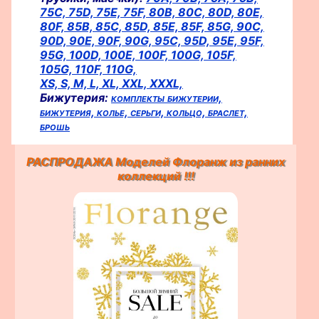
75C,
75D,
75E,
75F,
80B,
80C,
80D,
80E,
80F,
85B,
85C,
85D,
85E,
85F,
85G,
90C,
90D,
90E,
90F,
90G,
95C,
95D,
95E,
95F,
95G,
100D,
100E,
100F,
100G,
105F,
105G,
110F,
110G,
XS,
S,
M,
L,
XL,
XXL,
XXXL,
Бижутерия:
комплекты бижутерии,
бижутерия,
колье,
серьги,
кольцо,
браслет,
брошь
РАСПРОДАЖА Моделей Флоранж из ранних
коллекций !!!