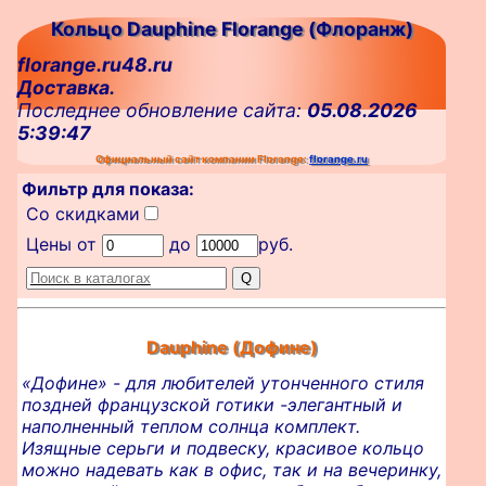
Кольцо Dauphine Florange (Флоранж)
florange.ru48.ru
Доставка.
Последнее обновление сайта:
05.08.2026
5:39:47
Официальный сайт компании Florange:
florange.ru
Фильтр для показа:
Со скидками
Цены от
до
руб.
Dauphine (Дофине)
«Дофине» - для любителей утонченного стиля
поздней французской готики -элегантный и
наполненный теплом солнца комплект.
Изящные серьги и подвеску, красивое кольцо
можно надевать как в офис, так и на вечеринку,