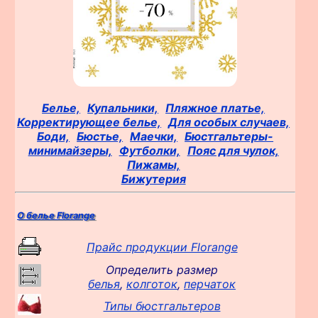
Белье,
Купальники,
Пляжное платье,
Корректирующее белье,
Для особых случаев,
Боди,
Бюстье,
Маечки,
Бюстгальтеры-
минимайзеры,
Футболки,
Пояс для чулок,
Пижамы,
Бижутерия
О белье Florange
Прайс продукции Florange
Определить размер
белья
,
колготок
,
перчаток
Типы бюстгальтеров