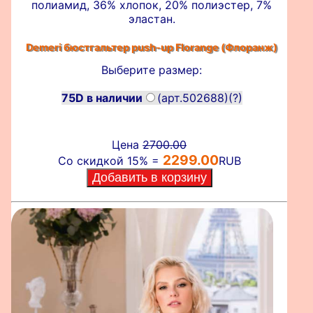
полиамид, 36% хлопок, 20% полиэстер, 7%
эластан.
Demeri бюстгальтер push-up
Florange (Флоранж)
Выберите размер:
75D в наличии
(арт.502688)
(?)
Цена
2700.00
2299.00
Со скидкой 15% =
RUB