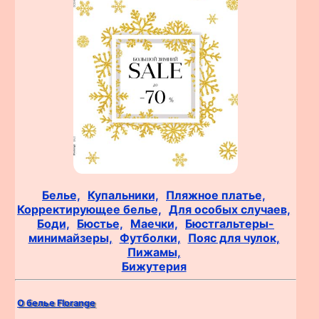
Белье,
Купальники,
Пляжное платье,
Корректирующее белье,
Для особых случаев,
Боди,
Бюстье,
Маечки,
Бюстгальтеры-
минимайзеры,
Футболки,
Пояс для чулок,
Пижамы,
Бижутерия
О белье Florange