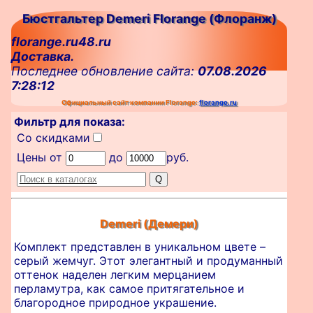
Бюстгальтер Demeri Florange (Флоранж)
florange.ru48.ru
Доставка.
Последнее обновление сайта:
07.08.2026
7:28:12
Официальный сайт компании Florange:
florange.ru
Фильтр для показа:
Со скидками
Цены от
до
руб.
Demeri (Демери)
Комплект представлен в уникальном цвете –
серый жемчуг. Этот элегантный и продуманный
оттенок наделен легким мерцанием
перламутра, как самое притягательное и
благородное природное украшение.