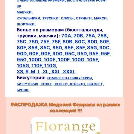
up
маечки,
купальники,
трусики:
слипы,
стринги,
макси,
шортики,
Белье по размерам (бюстгальтеры,
трусики, маечки):
70A,
70B,
75A,
75B,
75C,
75D,
75E,
75F,
80B,
80C,
80D,
80E,
80F,
85B,
85C,
85D,
85E,
85F,
85G,
90C,
90D,
90E,
90F,
90G,
95C,
95D,
95E,
95F,
95G,
100D,
100E,
100F,
100G,
105F,
105G,
110F,
110G,
XS,
S,
M,
L,
XL,
XXL,
XXXL,
Бижутерия:
комплекты бижутерии,
бижутерия,
колье,
серьги,
кольцо,
браслет,
брошь
РАСПРОДАЖА Моделей Флоранж из ранних
коллекций !!!