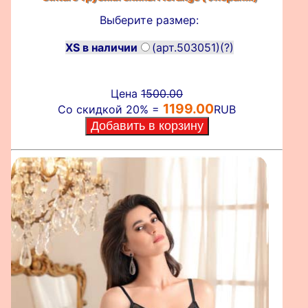
Выберите размер:
XS в наличии
(арт.503051)
(?)
Цена
1500.00
1199.00
Со скидкой 20% =
RUB