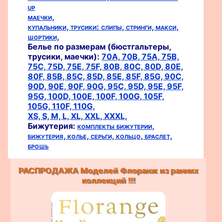
up
маечки,
купальники,
трусики:
слипы,
стринги,
макси,
шортики,
Белье по размерам (бюстгальтеры,
трусики, маечки):
70A,
70B,
75A,
75B,
75C,
75D,
75E,
75F,
80B,
80C,
80D,
80E,
80F,
85B,
85C,
85D,
85E,
85F,
85G,
90C,
90D,
90E,
90F,
90G,
95C,
95D,
95E,
95F,
95G,
100D,
100E,
100F,
100G,
105F,
105G,
110F,
110G,
XS,
S,
M,
L,
XL,
XXL,
XXXL,
Бижутерия:
комплекты бижутерии,
бижутерия,
колье,
серьги,
кольцо,
браслет,
брошь
РАСПРОДАЖА Моделей Флоранж из ранних
коллекций !!!