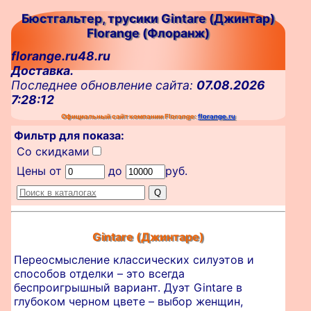
Бюстгальтер, трусики Gintare (Джинтар)
Florange (Флоранж)
florange.ru48.ru
Доставка.
Последнее обновление сайта:
07.08.2026
7:28:12
Официальный сайт компании Florange:
florange.ru
Фильтр для показа:
Со скидками
Цены от
до
руб.
Gintare (Джинтаре)
Переосмысление классических силуэтов и
способов отделки – это всегда
беспроигрышный вариант. Дуэт Gintare в
глубоком черном цвете – выбор женщин,