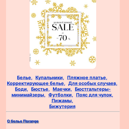
Белье,
Купальники,
Пляжное платье,
Корректирующее белье,
Для особых случаев,
Боди,
Бюстье,
Маечки,
Бюстгальтеры-
минимайзеры,
Футболки,
Пояс для чулок,
Пижамы,
Бижутерия
О белье Florange