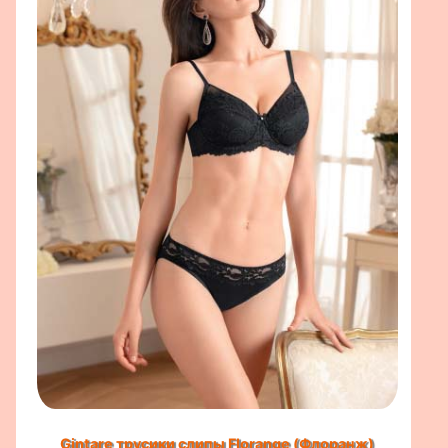
Gintare трусики слипы
Florange (Флоранж)