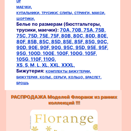
up
маечки,
купальники,
трусики:
слипы,
стринги,
макси,
шортики,
Белье по размерам (бюстгальтеры,
трусики, маечки):
70A,
70B,
75A,
75B,
75C,
75D,
75E,
75F,
80B,
80C,
80D,
80E,
80F,
85B,
85C,
85D,
85E,
85F,
85G,
90C,
90D,
90E,
90F,
90G,
95C,
95D,
95E,
95F,
95G,
100D,
100E,
100F,
100G,
105F,
105G,
110F,
110G,
XS,
S,
M,
L,
XL,
XXL,
XXXL,
Бижутерия:
комплекты бижутерии,
бижутерия,
колье,
серьги,
кольцо,
браслет,
брошь
РАСПРОДАЖА Моделей Флоранж из ранних
коллекций !!!