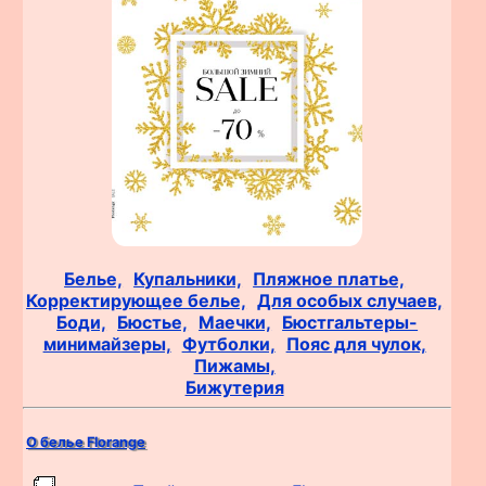
Белье,
Купальники,
Пляжное платье,
Корректирующее белье,
Для особых случаев,
Боди,
Бюстье,
Маечки,
Бюстгальтеры-
минимайзеры,
Футболки,
Пояс для чулок,
Пижамы,
Бижутерия
О белье Florange