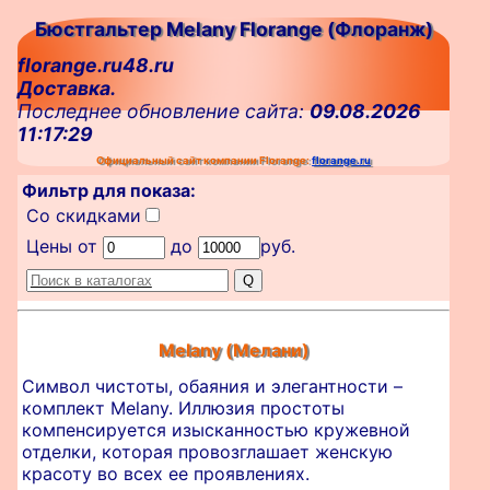
Бюстгальтер Melany Florange (Флоранж)
florange.ru48.ru
Доставка.
Последнее обновление сайта:
09.08.2026
11:17:29
Официальный сайт компании Florange:
florange.ru
Фильтр для показа:
Со скидками
Цены от
до
руб.
Melany (Мелани)
Символ чистоты, обаяния и элегантности –
комплект Melany. Иллюзия простоты
компенсируется изысканностью кружевной
отделки, которая провозглашает женскую
красоту во всех ее проявлениях.