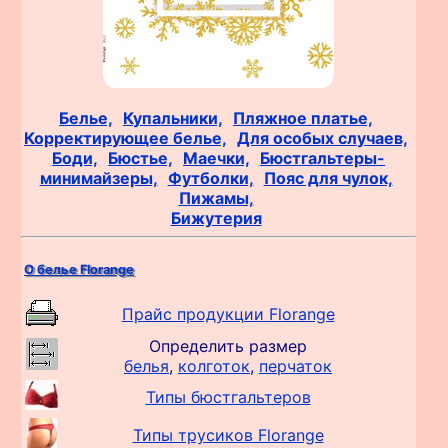
Белье,
Купальники,
Пляжное платье,
Корректирующее белье,
Для особых случаев,
Боди,
Бюстье,
Маечки,
Бюстгальтеры-
минимайзеры,
Футболки,
Пояс для чулок,
Пижамы,
Бижутерия
О белье Florange
Прайс продукции Florange
Определить размер
белья
,
колготок
,
перчаток
Типы бюстгальтеров
Типы трусиков Florange