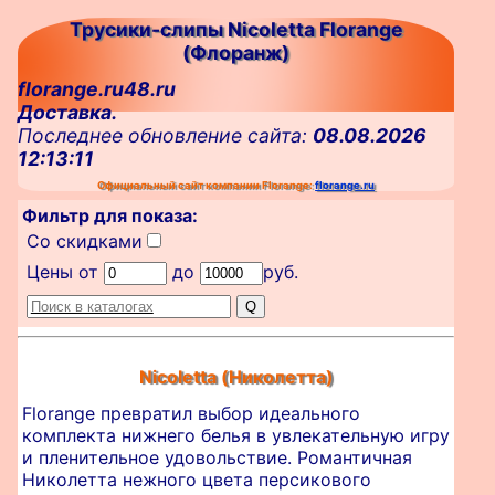
Трусики-слипы Nicoletta Florange
(Флоранж)
florange.ru48.ru
Доставка.
Последнее обновление сайта:
08.08.2026
12:13:11
Официальный сайт компании Florange:
florange.ru
Фильтр для показа:
Со скидками
Цены от
до
руб.
Nicoletta (Николетта)
Florange превратил выбор идеального
комплекта нижнего белья в увлекательную игру
и пленительное удовольствие. Романтичная
Николетта нежного цвета персикового