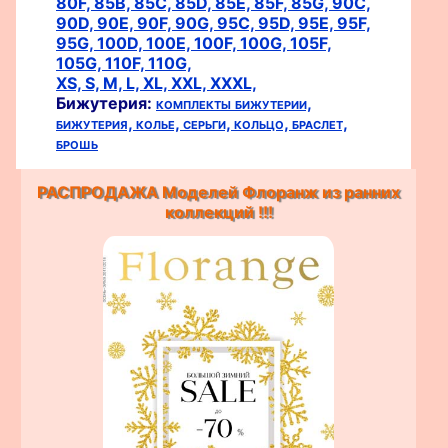
80F,
85B,
85C,
85D,
85E,
85F,
85G,
90C,
90D,
90E,
90F,
90G,
95C,
95D,
95E,
95F,
95G,
100D,
100E,
100F,
100G,
105F,
105G,
110F,
110G,
XS,
S,
M,
L,
XL,
XXL,
XXXL,
Бижутерия:
комплекты бижутерии,
бижутерия,
колье,
серьги,
кольцо,
браслет,
брошь
РАСПРОДАЖА Моделей Флоранж из ранних
коллекций !!!