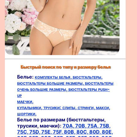
Быстрый поиск по типу и размеру белья
Белье:
комплекты белья,
бюстгальтеры,
бюстгальтеры большие размеры,
бюстгальтеры
очень большие размеры,
бюстгальтеры push-
up
маечки,
купальники,
трусики:
слипы,
стринги,
макси,
шортики,
Белье по размерам (бюстгальтеры,
трусики, маечки):
70A,
70B,
75A,
75B,
75C,
75D,
75E,
75F,
80B,
80C,
80D,
80E,