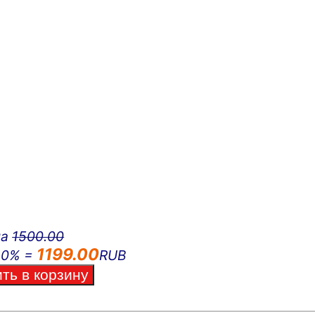
на
1500.00
1199.00
20% =
RUB