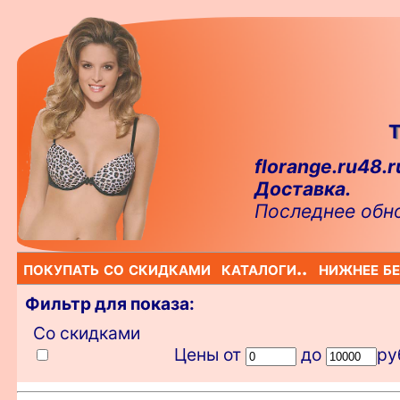
Т
florange.ru48.r
Доставка.
Последнее обн
покупать со скидками
каталоги..
нижнее бе
Фильтр для показа:
Со скидками
Цены от
до
ру