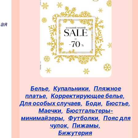
щая
Белье,
Купальники,
Пляжное
платье,
Корректирующее белье,
Для особых случаев,
Боди,
Бюстье,
Маечки,
Бюстгальтеры-
минимайзеры,
Футболки,
Пояс для
чулок,
Пижамы,
Бижутерия