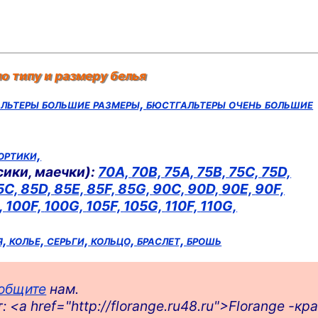
о типу и размеру белья
льтеры большие размеры,
бюстгальтеры очень большие
ортики,
сики, маечки):
70A,
70B,
75A,
75B,
75C,
75D,
5C,
85D,
85E,
85F,
85G,
90C,
90D,
90E,
90F,
,
100F,
100G,
105F,
105G,
110F,
110G,
я,
колье,
серьги,
кольцо,
браслет,
брошь
общите
нам.
 <a href="http://florange.ru48.ru">Florange -к