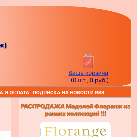
ж)
Ваша корзина
(0 шт., 0 руб.)
а и оплата
подписка на новости rss
РАСПРОДАЖА Моделей Флоранж из
ранних коллекций !!!