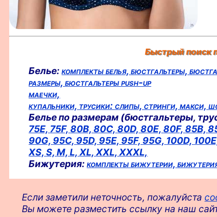
Быстрый поиск п
Белье:
комплекты белья,
бюстгальтеры,
бюстга
размеры,
бюстгальтеры push-up
маечки,
купальники,
трусики:
слипы,
стринги,
макси,
ш
Белье по размерам (бюстгальтеры, тру
75E,
75F,
80B,
80C,
80D,
80E,
80F,
85B,
8
90G,
95C,
95D,
95E,
95F,
95G,
100D,
100E
XS,
S,
M,
L,
XL,
XXL,
XXXL,
Бижутерия:
комплекты бижутерии,
бижутери
Если заметили неточность, пожалуйста
со
Вы можете разместить ссылку на наш сайт: