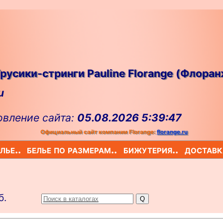
русики-стринги Pauline Florange (Флоран
u
овление сайта:
05.08.2026 5:39:47
Официальный сайт компании Florange:
florange.ru
лье..
белье по размерам..
бижутерия..
доставк
б.