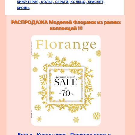
бижутерия,
колье,
серьги,
кольцо,
браслет,
брошь
РАСПРОДАЖА Моделей Флоранж из ранних
коллекций !!!
Белье,
Купальники,
Пляжное платье,