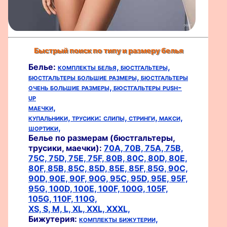
Быстрый поиск по типу и размеру белья
Белье:
комплекты белья,
бюстгальтеры,
бюстгальтеры большие размеры,
бюстгальтеры
очень большие размеры,
бюстгальтеры push-
up
маечки,
купальники,
трусики:
слипы,
стринги,
макси,
шортики,
Белье по размерам (бюстгальтеры,
трусики, маечки):
70A,
70B,
75A,
75B,
75C,
75D,
75E,
75F,
80B,
80C,
80D,
80E,
80F,
85B,
85C,
85D,
85E,
85F,
85G,
90C,
90D,
90E,
90F,
90G,
95C,
95D,
95E,
95F,
95G,
100D,
100E,
100F,
100G,
105F,
105G,
110F,
110G,
XS,
S,
M,
L,
XL,
XXL,
XXXL,
Бижутерия:
комплекты бижутерии,