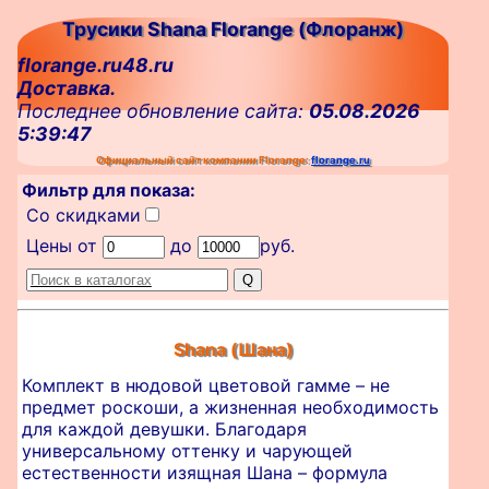
Трусики Shana Florange (Флоранж)
florange.ru48.ru
Доставка.
Последнее обновление сайта:
05.08.2026
5:39:47
Официальный сайт компании Florange:
florange.ru
Фильтр для показа:
Со скидками
Цены от
до
руб.
Shana (Шана)
Комплект в нюдовой цветовой гамме – не
предмет роскоши, а жизненная необходимость
для каждой девушки. Благодаря
универсальному оттенку и чарующей
естественности изящная Шана – формула