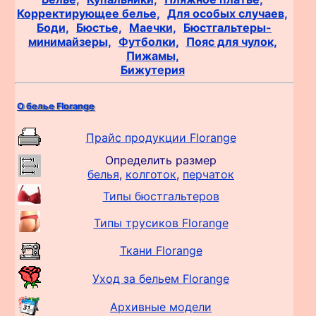
Корректирующее белье,
Для особых случаев,
Боди,
Бюстье,
Маечки,
Бюстгальтеры-
минимайзеры,
Футболки,
Пояс для чулок,
Пижамы,
Бижутерия
О белье Florange
Прайс продукции Florange
Определить размер
белья
,
колготок
,
перчаток
Типы бюстгальтеров
Типы трусиков Florange
Ткани Florange
Уход за бельем Florange
Архивные модели