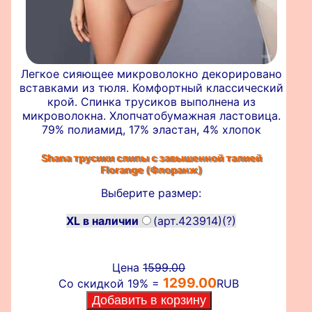
Легкое сияющее микроволокно декорировано
вставками из тюля. Комфортный классический
крой. Спинка трусиков выполнена из
микроволокна. Хлопчатобумажная ластовица.
79% полиамид, 17% эластан, 4% хлопок
Shana трусики слипы с завышенной талией
Florange (Флоранж)
Выберите размер:
XL в наличии
(арт.423914)
(?)
Цена
1599.00
1299.00
Со скидкой 19% =
RUB