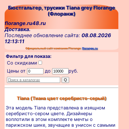
Бюстгальтер, трусики Tiana grey Florange
(Флоранж)
florange.ru48.ru
Доставка.
Последнее обновление сайта:
08.08.2026
12:13:11
Официальный сайт компании Florange:
florange.ru
Фильтр для показа:
Со скидками
Цены от
до
руб.
Tiana (Тиана цвет серебристо-серый)
Эта модель Tiana представлена в изящном
серебристо-сером цвете. Дизайнеры
воплотили в этом комплекте мечты о
парижском шике, звучащие в унисон с самыми