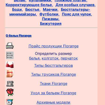
Корректирующее белье,
Для особых случаев,
Боди,
Бюстье,
Маечки,
Бюстгальтеры-
минимайзеры,
Футболки,
Пояс для чулок,
Пижамы,
Бижутерия
О белье Florange
Прайс продукции Florange
Определить размер
белья
,
колготок
,
перчаток
Типы бюстгальтеров
Типы трусиков Florange
Ткани Florange
Уход за бельем Florange
Архивные модели