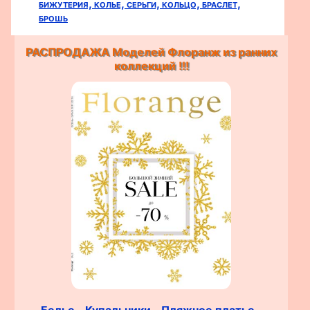
бижутерия,
колье,
серьги,
кольцо,
браслет,
брошь
РАСПРОДАЖА Моделей Флоранж из ранних
коллекций !!!
Белье,
Купальники,
Пляжное платье,