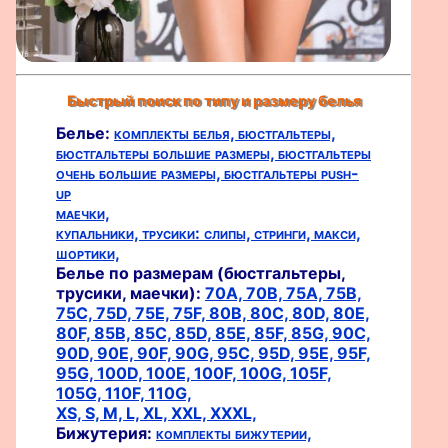
Быстрый поиск по типу и размеру белья
Белье:
комплекты белья,
бюстгальтеры,
бюстгальтеры большие размеры,
бюстгальтеры
очень большие размеры,
бюстгальтеры push-
up
маечки,
купальники,
трусики:
слипы,
стринги,
макси,
шортики,
Белье по размерам (бюстгальтеры,
трусики, маечки):
70A,
70B,
75A,
75B,
75C,
75D,
75E,
75F,
80B,
80C,
80D,
80E,
80F,
85B,
85C,
85D,
85E,
85F,
85G,
90C,
90D,
90E,
90F,
90G,
95C,
95D,
95E,
95F,
95G,
100D,
100E,
100F,
100G,
105F,
105G,
110F,
110G,
XS,
S,
M,
L,
XL,
XXL,
XXXL,
Бижутерия:
комплекты бижутерии,