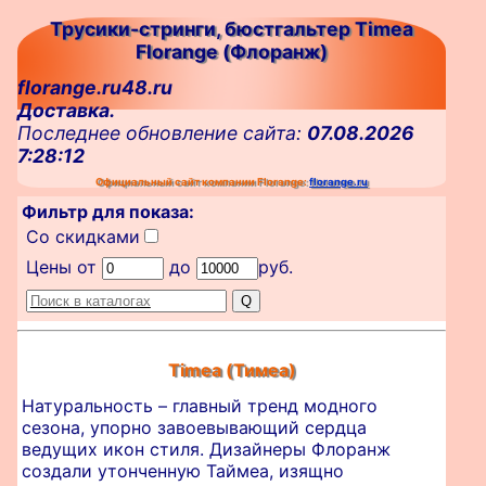
Трусики-стринги, бюстгальтер Timea
Florange (Флоранж)
florange.ru48.ru
Доставка.
Последнее обновление сайта:
07.08.2026
7:28:12
Официальный сайт компании Florange:
florange.ru
Фильтр для показа:
Со скидками
Цены от
до
руб.
Timea (Тимеа)
Натуральность – главный тренд модного
сезона, упорно завоевывающий сердца
ведущих икон стиля. Дизайнеры Флоранж
создали утонченную Таймеа, изящно