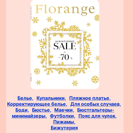
Белье,
Купальники,
Пляжное платье,
Корректирующее белье,
Для особых случаев,
Боди,
Бюстье,
Маечки,
Бюстгальтеры-
минимайзеры,
Футболки,
Пояс для чулок,
Пижамы,
Бижутерия