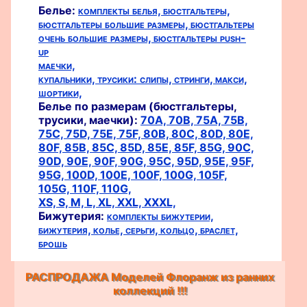
Белье:
комплекты белья,
бюстгальтеры,
бюстгальтеры большие размеры,
бюстгальтеры
очень большие размеры,
бюстгальтеры push-
up
маечки,
купальники,
трусики:
слипы,
стринги,
макси,
шортики,
Белье по размерам (бюстгальтеры,
трусики, маечки):
70A,
70B,
75A,
75B,
75C,
75D,
75E,
75F,
80B,
80C,
80D,
80E,
80F,
85B,
85C,
85D,
85E,
85F,
85G,
90C,
90D,
90E,
90F,
90G,
95C,
95D,
95E,
95F,
95G,
100D,
100E,
100F,
100G,
105F,
105G,
110F,
110G,
XS,
S,
M,
L,
XL,
XXL,
XXXL,
Бижутерия:
комплекты бижутерии,
бижутерия,
колье,
серьги,
кольцо,
браслет,
брошь
РАСПРОДАЖА Моделей Флоранж из ранних
коллекций !!!