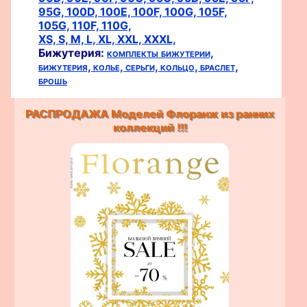
95G,
100D,
100E,
100F,
100G,
105F,
105G,
110F,
110G,
XS,
S,
M,
L,
XL,
XXL,
XXXL,
Бижутерия:
комплекты бижутерии,
бижутерия,
колье,
серьги,
кольцо,
браслет,
брошь
РАСПРОДАЖА Моделей Флоранж из ранних
коллекций !!!