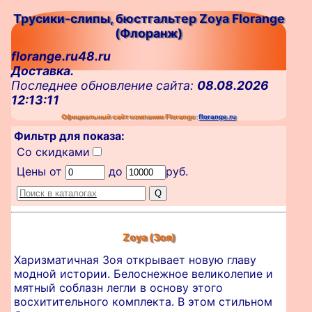
Трусики-слипы, бюстгальтер Zoya Florange
(Флоранж)
florange.ru48.ru
Доставка.
Последнее обновление сайта:
08.08.2026
12:13:11
Официальный сайт компании Florange:
florange.ru
Фильтр для показа:
Со скидками
Цены от
до
руб.
Zoya (Зоя)
Харизматичная Зоя открывает новую главу
модной истории. Белоснежное великолепие и
мятный соблазн легли в основу этого
восхитительного комплекта. В этом стильном