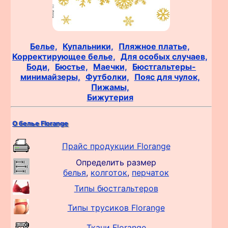
Белье,
Купальники,
Пляжное платье,
Корректирующее белье,
Для особых случаев,
Боди,
Бюстье,
Маечки,
Бюстгальтеры-
минимайзеры,
Футболки,
Пояс для чулок,
Пижамы,
Бижутерия
О белье Florange
Прайс продукции Florange
Определить размер
белья
,
колготок
,
перчаток
Типы бюстгальтеров
Типы трусиков Florange
Ткани Florange