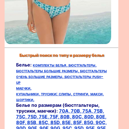
Быстрый поиск по типу и размеру белья
Белье:
комплекты белья,
бюстгальтеры,
бюстгальтеры большие размеры,
бюстгальтеры
очень большие размеры,
бюстгальтеры push-
up
маечки,
купальники,
трусики:
слипы,
стринги,
макси,
шортики,
Белье по размерам (бюстгальтеры,
трусики, маечки):
70A,
70B,
75A,
75B,
75C,
75D,
75E,
75F,
80B,
80C,
80D,
80E,
80F,
85B,
85C,
85D,
85E,
85F,
85G,
90C,
90D,
90E,
90F,
90G,
95C,
95D,
95E,
95F,