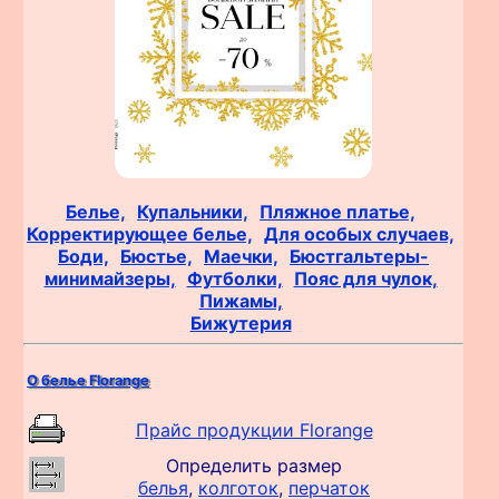
Белье,
Купальники,
Пляжное платье,
Корректирующее белье,
Для особых случаев,
Боди,
Бюстье,
Маечки,
Бюстгальтеры-
минимайзеры,
Футболки,
Пояс для чулок,
Пижамы,
Бижутерия
О белье Florange
Прайс продукции Florange
Определить размер
белья
,
колготок
,
перчаток