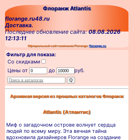
Флоранж Atlantis
florange.ru48.ru
Доставка.
Последнее обновление сайта:
08.08.2026
12:13:11
Официальный сайт компании Florange:
florange.ru
Фильтр для показа:
Со скидками
Цены от
до
руб.
Архивная версия из прошлых каталогов Флоранж
Atlantis (Атлантис)
Миф о загадочном острове волнует сердца
людей по всему миру. Эта вечная тайна
вдохновила дизайнеров Florange на создание