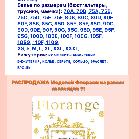
Белье по размерам (бюстгальтеры,
трусики, маечки):
70A,
70B,
75A,
75B,
75C,
75D,
75E,
75F,
80B,
80C,
80D,
80E,
80F,
85B,
85C,
85D,
85E,
85F,
85G,
90C,
90D,
90E,
90F,
90G,
95C,
95D,
95E,
95F,
95G,
100D,
100E,
100F,
100G,
105F,
105G,
110F,
110G,
XS,
S,
M,
L,
XL,
XXL,
XXXL,
Бижутерия:
комплекты бижутерии,
бижутерия,
колье,
серьги,
кольцо,
браслет,
брошь
РАСПРОДАЖА Моделей Флоранж из ранних
коллекций !!!