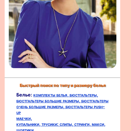
Быстрый поиск по типу и размеру белья
Белье:
комплекты белья,
бюстгальтеры,
бюстгальтеры большие размеры,
бюстгальтеры
очень большие размеры,
бюстгальтеры push-
up
маечки,
купальники,
трусики:
слипы,
стринги,
макси,
шортики,