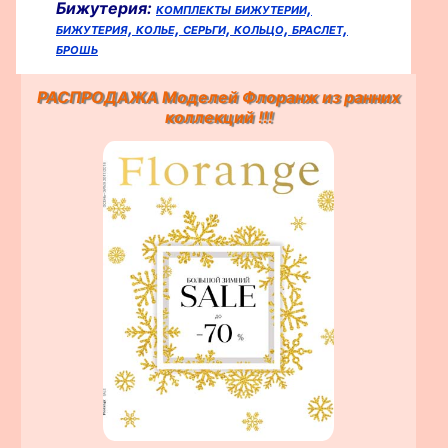
Бижутерия:
комплекты бижутерии,
бижутерия,
колье,
серьги,
кольцо,
браслет,
брошь
РАСПРОДАЖА Моделей Флоранж из ранних
коллекций !!!