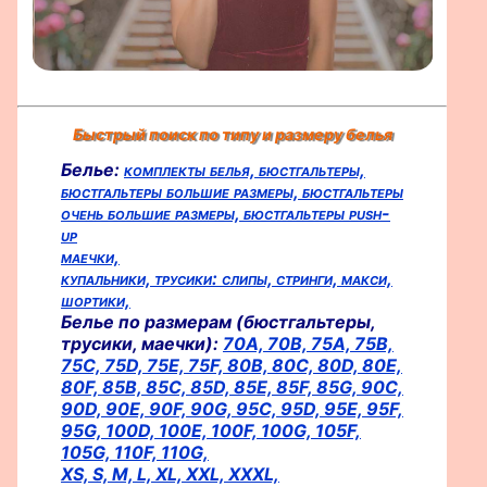
Быстрый поиск по типу и размеру белья
Белье:
комплекты белья,
бюстгальтеры,
бюстгальтеры большие размеры,
бюстгальтеры
очень большие размеры,
бюстгальтеры push-
up
маечки,
купальники,
трусики:
слипы,
стринги,
макси,
шортики,
Белье по размерам (бюстгальтеры,
трусики, маечки):
70A,
70B,
75A,
75B,
75C,
75D,
75E,
75F,
80B,
80C,
80D,
80E,
80F,
85B,
85C,
85D,
85E,
85F,
85G,
90C,
90D,
90E,
90F,
90G,
95C,
95D,
95E,
95F,
95G,
100D,
100E,
100F,
100G,
105F,
105G,
110F,
110G,
XS,
S,
M,
L,
XL,
XXL,
XXXL,