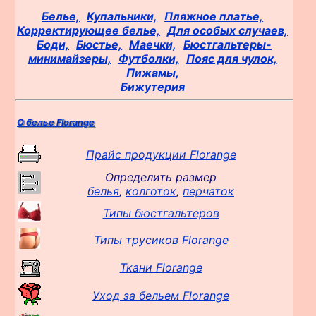
Белье,
Купальники,
Пляжное платье,
Корректирующее белье,
Для особых случаев,
Боди,
Бюстье,
Маечки,
Бюстгальтеры-
минимайзеры,
Футболки,
Пояс для чулок,
Пижамы,
Бижутерия
О белье Florange
Прайс продукции Florange
Определить размер
белья
,
колготок
,
перчаток
Типы бюстгальтеров
Типы трусиков Florange
Ткани Florange
Уход за бельем Florange