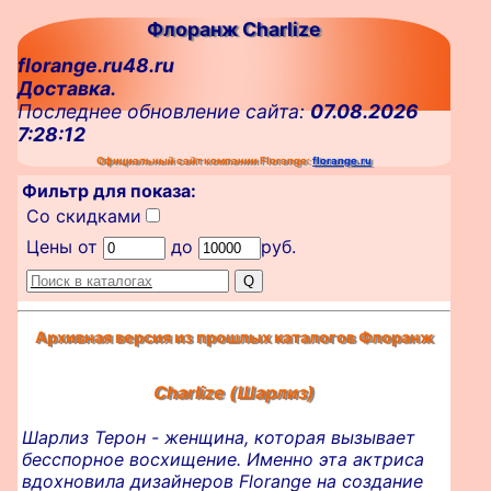
Флоранж Charlize
florange.ru48.ru
Доставка.
Последнее обновление сайта:
07.08.2026
7:28:12
Официальный сайт компании Florange:
florange.ru
Фильтр для показа:
Со скидками
Цены от
до
руб.
Архивная версия из прошлых каталогов Флоранж
Charlize (Шарлиз)
Шарлиз Терон - женщина, которая вызывает
бесспорное восхищение. Именно эта актриса
вдохновила дизайнеров Florange на создание