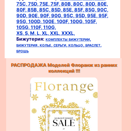
75C,
75D,
75E,
75F,
80B,
80C,
80D,
80E,
80F,
85B,
85C,
85D,
85E,
85F,
85G,
90C,
90D,
90E,
90F,
90G,
95C,
95D,
95E,
95F,
95G,
100D,
100E,
100F,
100G,
105F,
105G,
110F,
110G,
XS,
S,
M,
L,
XL,
XXL,
XXXL,
Бижутерия:
комплекты бижутерии,
бижутерия,
колье,
серьги,
кольцо,
браслет,
брошь
РАСПРОДАЖА Моделей Флоранж из ранних
коллекций !!!