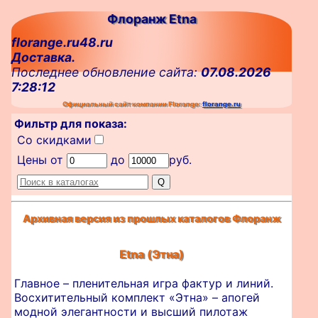
Флоранж Etna
florange.ru48.ru
Доставка.
Последнее обновление сайта:
07.08.2026
7:28:12
Официальный сайт компании Florange:
florange.ru
Фильтр для показа:
Со скидками
Цены от
до
руб.
Архивная версия из прошлых каталогов Флоранж
Etna (Этна)
Главное – пленительная игра фактур и линий.
Восхитительный комплект «Этна» – апогей
модной элегантности и высший пилотаж