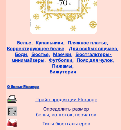
Белье,
Купальники,
Пляжное платье,
Корректирующее белье,
Для особых случаев,
Боди,
Бюстье,
Маечки,
Бюстгальтеры-
минимайзеры,
Футболки,
Пояс для чулок,
Пижамы,
Бижутерия
О белье Florange
Прайс продукции Florange
Определить размер
белья
,
колготок
,
перчаток
Типы бюстгальтеров