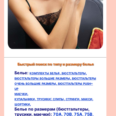
Быстрый поиск по типу и размеру белья
Белье:
комплекты белья,
бюстгальтеры,
бюстгальтеры большие размеры,
бюстгальтеры
очень большие размеры,
бюстгальтеры push-
up
маечки,
купальники,
трусики:
слипы,
стринги,
макси,
шортики,
Белье по размерам (бюстгальтеры,
трусики, маечки):
70A,
70B,
75A,
75B,