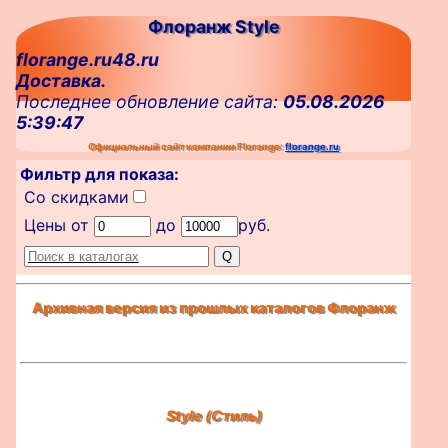
Флоранж Style
florange.ru48.ru
Доставка.
Последнее обновление сайта:
05.08.2026
5:39:47
Официальный сайт компании Florange:
florange.ru
Фильтр для показа:
Со скидками
Цены от
до
руб.
Архивная версия из прошлых каталогов Флоранж
Style (Стиль)