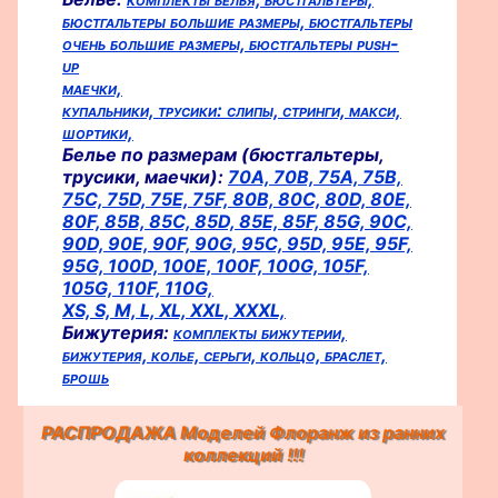
бюстгальтеры большие размеры,
бюстгальтеры
очень большие размеры,
бюстгальтеры push-
up
маечки,
купальники,
трусики:
слипы,
стринги,
макси,
шортики,
Белье по размерам (бюстгальтеры,
трусики, маечки):
70A,
70B,
75A,
75B,
75C,
75D,
75E,
75F,
80B,
80C,
80D,
80E,
80F,
85B,
85C,
85D,
85E,
85F,
85G,
90C,
90D,
90E,
90F,
90G,
95C,
95D,
95E,
95F,
95G,
100D,
100E,
100F,
100G,
105F,
105G,
110F,
110G,
XS,
S,
M,
L,
XL,
XXL,
XXXL,
Бижутерия:
комплекты бижутерии,
бижутерия,
колье,
серьги,
кольцо,
браслет,
брошь
РАСПРОДАЖА Моделей Флоранж из ранних
коллекций !!!