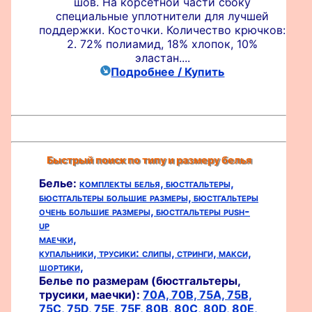
шов. На корсетной части сбоку
специальные уплотнители для лучшей
поддержки. Косточки. Количество крючков:
2. 72% полиамид, 18% хлопок, 10%
эластан....
Подробнее / Купить
Быстрый поиск по типу и размеру белья
Белье:
комплекты белья,
бюстгальтеры,
бюстгальтеры большие размеры,
бюстгальтеры
очень большие размеры,
бюстгальтеры push-
up
маечки,
купальники,
трусики:
слипы,
стринги,
макси,
шортики,
Белье по размерам (бюстгальтеры,
трусики, маечки):
70A,
70B,
75A,
75B,
75C,
75D,
75E,
75F,
80B,
80C,
80D,
80E,