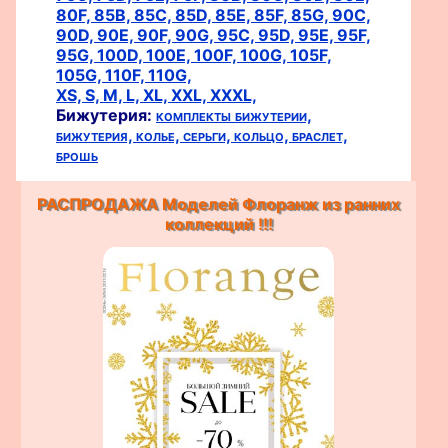
80F,
85B,
85C,
85D,
85E,
85F,
85G,
90C,
90D,
90E,
90F,
90G,
95C,
95D,
95E,
95F,
95G,
100D,
100E,
100F,
100G,
105F,
105G,
110F,
110G,
XS,
S,
M,
L,
XL,
XXL,
XXXL,
Бижутерия:
комплекты бижутерии,
бижутерия,
колье,
серьги,
кольцо,
браслет,
брошь
РАСПРОДАЖА Моделей Флоранж из ранних
коллекций !!!