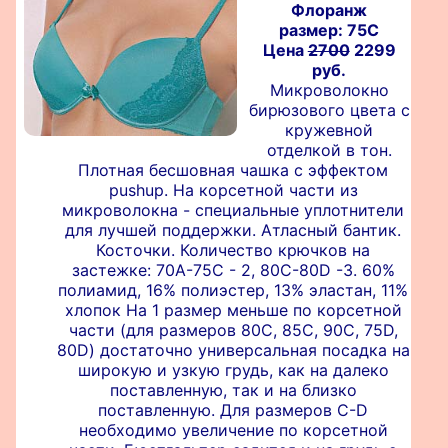
Флоранж
размер: 75C
Цена
2700
2299
руб.
Микроволокно
бирюзового цвета с
кружевной
отделкой в тон.
Плотная бесшовная чашка с эффектом
pushup. На корсетной части из
микроволокна - специальные уплотнители
для лучшей поддержки. Атласный бантик.
Косточки. Количество крючков на
застежке: 70А-75С - 2, 80C-80D -3. 60%
полиамид, 16% полиэстер, 13% эластан, 11%
хлопок На 1 размер меньше по корсетной
части (для размеров 80С, 85С, 90С, 75D,
80D) достаточно универсальная посадка на
широкую и узкую грудь, как на далеко
поставленную, так и на близко
поставленную. Для размеров С-D
необходимо увеличение по корсетной