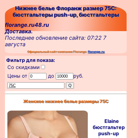
Нижнее белье Флоранж размер 75C:
бюстгальтеры push-up, бюстгальтеры
florange.ru48.ru
Доставка.
Последнее обновление сайта: 07:22 7
августа
Официальный сайт компании Florange:
florange.ru
Фильтр для показа:
Со скидками
Цены от
до
руб.
Женское нижнее белье размеры 75C
Elaine
бюстгальтер
push-up