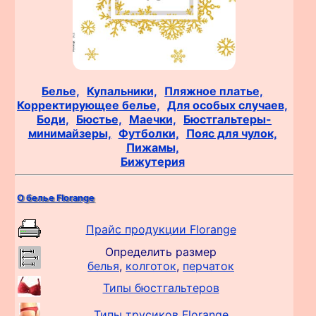
Белье,
Купальники,
Пляжное платье,
Корректирующее белье,
Для особых случаев,
Боди,
Бюстье,
Маечки,
Бюстгальтеры-
минимайзеры,
Футболки,
Пояс для чулок,
Пижамы,
Бижутерия
О белье Florange
Прайс продукции Florange
Определить размер
белья
,
колготок
,
перчаток
Типы бюстгальтеров
Типы трусиков Florange