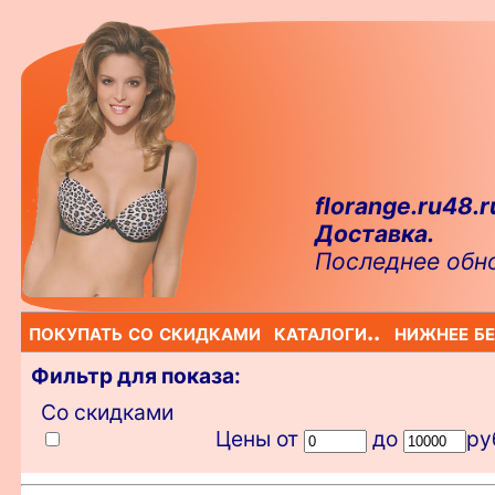
florange.ru48.r
Доставка.
Последнее обно
покупать со скидками
каталоги..
нижнее бе
Фильтр для показа:
Со скидками
Цены от
до
ру