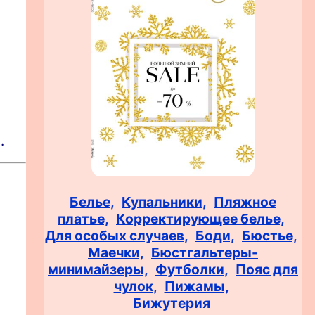
.
Белье,
Купальники,
Пляжное
платье,
Корректирующее белье,
Для особых случаев,
Боди,
Бюстье,
Маечки,
Бюстгальтеры-
минимайзеры,
Футболки,
Пояс для
чулок,
Пижамы,
Бижутерия