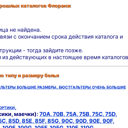
прошлых каталогов Флоранж
ца не найдена.
вязи с окончанием срока действия каталога и
рукции - тогда зайдите позже.
 из действующих в настоящее время каталогов
о типу и размеру белья
льтеры большие размеры,
бюстгальтеры очень большие
ортики,
сики, маечки):
70A,
70B,
75A,
75B,
75C,
75D,
5C,
85D,
85E,
85F,
85G,
90C,
90D,
90E,
90F,
,
100F,
100G,
105F,
105G,
110F,
110G,