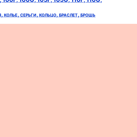
я,
колье,
серьги,
кольцо,
браслет,
брошь