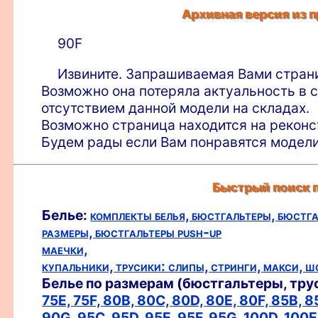
Архивная версия из 
90F
Извините. Запрашиваемая Вами страни
Возможно она потеряла актуальность в с
отсутствием данной модели на складах.
Возможно страница находится на реконст
Будем рады если Вам понравятся модели
Быстрый поиск п
Белье:
комплекты белья,
бюстгальтеры,
бюстга
размеры,
бюстгальтеры push-up
маечки,
купальники,
трусики:
слипы,
стринги,
макси,
ш
Белье по размерам (бюстгальтеры, тру
75E,
75F,
80B,
80C,
80D,
80E,
80F,
85B,
8
90G,
95C,
95D,
95E,
95F,
95G,
100D,
100E