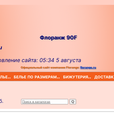
Флоранж 90F
u
вление сайта: 05:34 5 августа
Официальный сайт компании Florange:
florange.ru
лье..
белье по размерам..
бижутерия..
доставк
б.