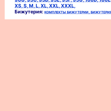
XS,
S,
M,
L,
XL,
XXL,
XXXL,
Бижутерия:
комплекты бижутерии,
бижутери