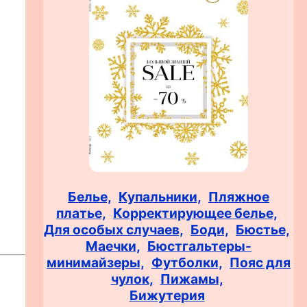
Белье,
Купальники,
Пляжное
платье,
Корректирующее белье,
Для особых случаев,
Боди,
Бюстье,
Маечки,
Бюстгальтеры-
минимайзеры,
Футболки,
Пояс для
чулок,
Пижамы,
Бижутерия