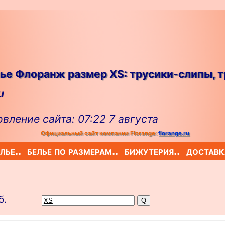
ье Флоранж размер XS: трусики-слипы, т
u
вление сайта: 07:22 7 августа
Официальный сайт компании Florange:
florange.ru
лье..
белье по размерам..
бижутерия..
доставк
б.