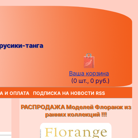
русики-танга
Ваша корзина
(0 шт., 0 руб.)
а и оплата
подписка на новости rss
РАСПРОДАЖА Моделей Флоранж из
ранних коллекций !!!