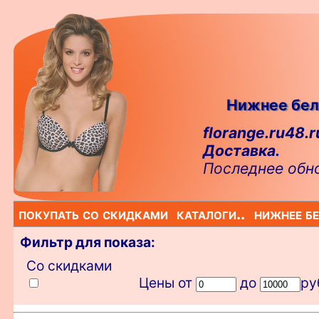
Нижнее бел
florange.ru48.r
Доставка.
Последнее обно
покупать со скидками
каталоги..
нижнее бе
Фильтр для показа:
Со скидками
Цены от
до
ру