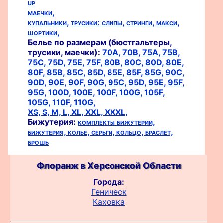
up
маечки,
купальники,
трусики:
слипы,
стринги,
макси,
шортики,
Белье по размерам (бюстгальтеры,
трусики, маечки):
70A,
70B,
75A,
75B,
75C,
75D,
75E,
75F,
80B,
80C,
80D,
80E,
80F,
85B,
85C,
85D,
85E,
85F,
85G,
90C,
90D,
90E,
90F,
90G,
95C,
95D,
95E,
95F,
95G,
100D,
100E,
100F,
100G,
105F,
105G,
110F,
110G,
XS,
S,
M,
L,
XL,
XXL,
XXXL,
Бижутерия:
комплекты бижутерии,
бижутерия,
колье,
серьги,
кольцо,
браслет,
брошь
Флоранж в Херсонской Области
Города:
Геническ
Каховка