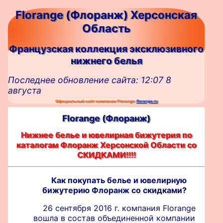
Florange (Флоранж) Херсонская
Область
Французская коллекция эксклюзивного
нижнего белья
Последнее обновление сайта: 12:07 8
августа
Официальный сайт компании Florange:
florange.ru
Florange (Флоранж)
Нижнее белье и ювелирная бижутерия по
каталогам Флоранж Херсонской Области со
СКИДКАМИ!!!!
Как покупать белье и ювелирную
бижутерию Флоранж со скидками?
26 сентября 2016 г. компания Florange
вошла в состав объединенной компании