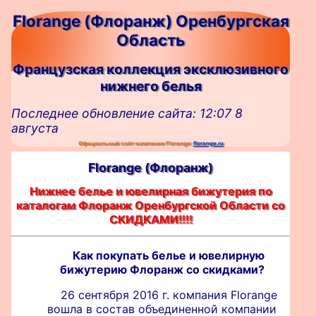
Florange (Флоранж) Оренбургская
Область
Французская коллекция эксклюзивного
нижнего белья
Последнее обновление сайта: 12:07 8
августа
Официальный сайт компании Florange:
florange.ru
Florange (Флоранж)
Нижнее белье и ювелирная бижутерия по
каталогам Флоранж Оренбургской Области со
СКИДКАМИ!!!!
Как покупать белье и ювелирную
бижутерию Флоранж со скидками?
26 сентября 2016 г. компания Florange
вошла в состав объединенной компании