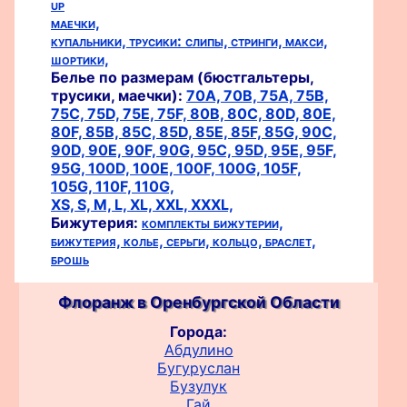
up
маечки,
купальники,
трусики:
слипы,
стринги,
макси,
шортики,
Белье по размерам (бюстгальтеры,
трусики, маечки):
70A,
70B,
75A,
75B,
75C,
75D,
75E,
75F,
80B,
80C,
80D,
80E,
80F,
85B,
85C,
85D,
85E,
85F,
85G,
90C,
90D,
90E,
90F,
90G,
95C,
95D,
95E,
95F,
95G,
100D,
100E,
100F,
100G,
105F,
105G,
110F,
110G,
XS,
S,
M,
L,
XL,
XXL,
XXXL,
Бижутерия:
комплекты бижутерии,
бижутерия,
колье,
серьги,
кольцо,
браслет,
брошь
Флоранж в Оренбургской Области
Города:
Абдулино
Бугуруслан
Бузулук
Гай