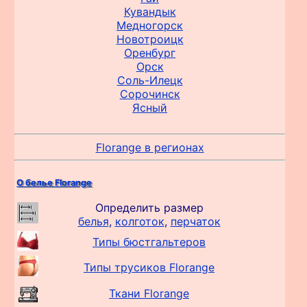
Кувандык
Медногорск
Новотроицк
Оренбург
Орск
Соль-Илецк
Сорочинск
Ясный
Florange в регионах
О белье Florange
Определить размер
белья
,
колготок
,
перчаток
Типы бюстгальтеров
Типы трусиков Florange
Ткани Florange