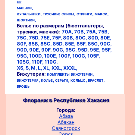
up
маечки,
купальники,
трусики:
слипы,
стринги,
макси,
шортики,
Белье по размерам (бюстгальтеры,
трусики, маечки):
70A,
70B,
75A,
75B,
75C,
75D,
75E,
75F,
80B,
80C,
80D,
80E,
80F,
85B,
85C,
85D,
85E,
85F,
85G,
90C,
90D,
90E,
90F,
90G,
95C,
95D,
95E,
95F,
95G,
100D,
100E,
100F,
100G,
105F,
105G,
110F,
110G,
XS,
S,
M,
L,
XL,
XXL,
XXXL,
Бижутерия:
комплекты бижутерии,
бижутерия,
колье,
серьги,
кольцо,
браслет,
брошь
Флоранж в Республике Хакасия
Города:
Абаза
Абакан
Саяногорск
Сорск