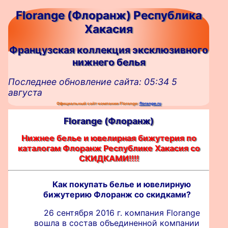
Florange (Флоранж) Республика
Хакасия
Французская коллекция эксклюзивного
нижнего белья
Последнее обновление сайта: 05:34 5
августа
Официальный сайт компании Florange:
florange.ru
Florange (Флоранж)
Нижнее белье и ювелирная бижутерия по
каталогам Флоранж Республике Хакасия со
СКИДКАМИ!!!!
Как покупать белье и ювелирную
бижутерию Флоранж со скидками?
26 сентября 2016 г. компания Florange
вошла в состав объединенной компании