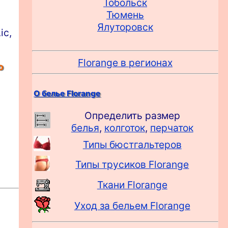
Тобольск
Тюмень
Ялуторовск
ic,
Florange в регионах
о
О белье Florange
Определить размер
белья
,
колготок
,
перчаток
Типы бюстгальтеров
Типы трусиков Florange
Ткани Florange
Уход за бельем Florange