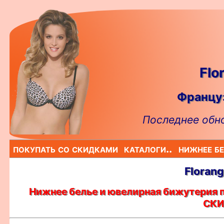
Flo
Француз
Последнее обно
покупать со скидками
каталоги..
нижнее бе
Floran
Нижнее белье и ювелирная бижутерия 
СКИ