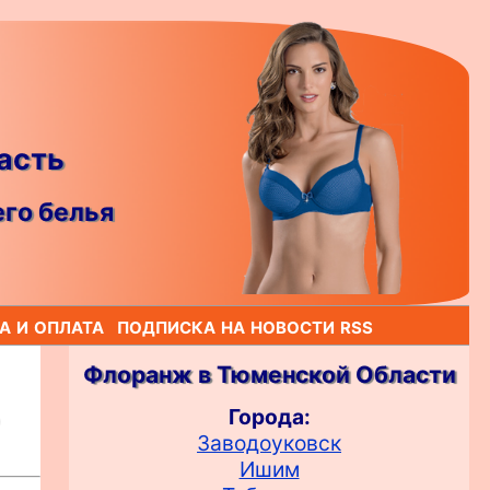
асть
го белья
а и оплата
подписка на новости rss
Флоранж в Тюменской Области
Города:
Заводоуковск
Ишим