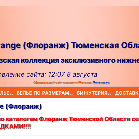
range (Флоранж) Тюменская Обл
ская коллекция эксклюзивного нижне
вление сайта: 12:07 8 августа
Официальный сайт компании Florange:
florange.ru
лье..
белье по размерам..
бижутерия..
доставк
ge (Флоранж)
по каталогам Флоранж Тюменской Области со
ДКАМИ!!!!