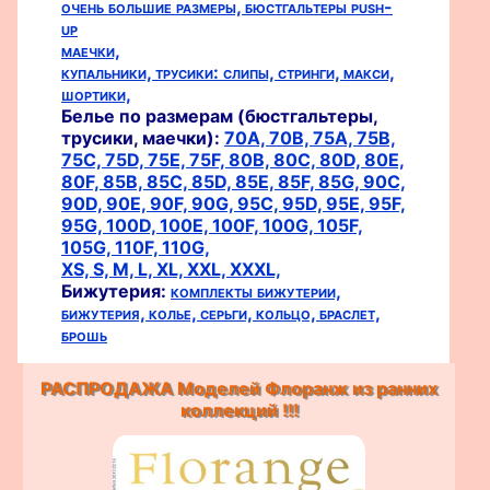
очень большие размеры,
бюстгальтеры push-
up
маечки,
купальники,
трусики:
слипы,
стринги,
макси,
шортики,
Белье по размерам (бюстгальтеры,
трусики, маечки):
70A,
70B,
75A,
75B,
75C,
75D,
75E,
75F,
80B,
80C,
80D,
80E,
80F,
85B,
85C,
85D,
85E,
85F,
85G,
90C,
90D,
90E,
90F,
90G,
95C,
95D,
95E,
95F,
95G,
100D,
100E,
100F,
100G,
105F,
105G,
110F,
110G,
XS,
S,
M,
L,
XL,
XXL,
XXXL,
Бижутерия:
комплекты бижутерии,
бижутерия,
колье,
серьги,
кольцо,
браслет,
брошь
РАСПРОДАЖА Моделей Флоранж из ранних
коллекций !!!