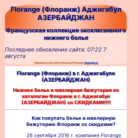
Florange (Флоранж) Аджигабул
АЗЕРБАЙДЖАН
Французская коллекция эксклюзивного
нижнего белья
Последнее обновление сайта: 07:22 7
августа
Официальный сайт компании Florange:
florange.ru
Florange (Флоранж) в г. Аджигабуле
(АЗЕРБАЙДЖАН)
Нижнее белье и ювелирная бижутерия по
каталогам Флоранж в г. Аджигабул
(АЗЕРБАЙДЖАН) со СКИДКАМИ!!!!
Как покупать белье и ювелирную
бижутерию Флоранж со скидками?
26 сентября 2016 г. компания Florange