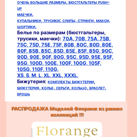
очень большие размеры,
бюстгальтеры push-
up
маечки,
купальники,
трусики:
слипы,
стринги,
макси,
шортики,
Белье по размерам (бюстгальтеры,
трусики, маечки):
70A,
70B,
75A,
75B,
75C,
75D,
75E,
75F,
80B,
80C,
80D,
80E,
80F,
85B,
85C,
85D,
85E,
85F,
85G,
90C,
90D,
90E,
90F,
90G,
95C,
95D,
95E,
95F,
95G,
100D,
100E,
100F,
100G,
105F,
105G,
110F,
110G,
XS,
S,
M,
L,
XL,
XXL,
XXXL,
Бижутерия:
комплекты бижутерии,
бижутерия,
колье,
серьги,
кольцо,
браслет,
брошь
РАСПРОДАЖА Моделей Флоранж из ранних
коллекций !!!