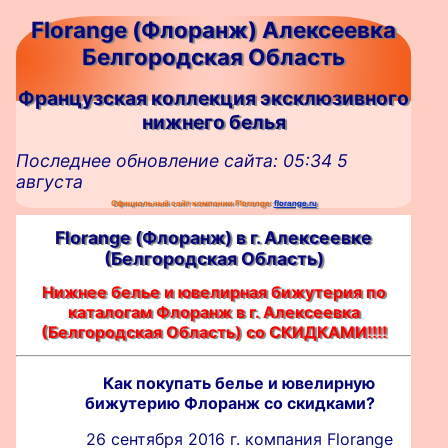
Florange (Флоранж) Алексеевка
Белгородская Область
Французская коллекция эксклюзивного
нижнего белья
Последнее обновление сайта: 05:34 5
августа
Официальный сайт компании Florange:
florange.ru
Florange (Флоранж) в г. Алексеевке
(Белгородская Область)
Нижнее белье и ювелирная бижутерия по
каталогам Флоранж в г. Алексеевка
(Белгородская Область) со СКИДКАМИ!!!!
Как покупать белье и ювелирную
бижутерию Флоранж со скидками?
26 сентября 2016 г. компания Florange