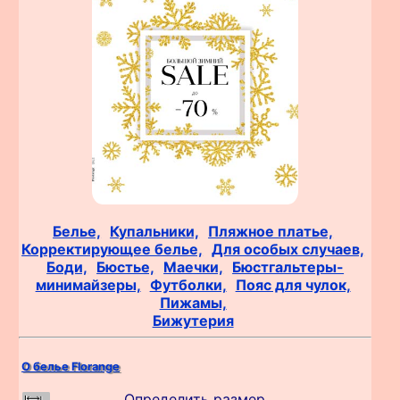
Белье,
Купальники,
Пляжное платье,
Корректирующее белье,
Для особых случаев,
Боди,
Бюстье,
Маечки,
Бюстгальтеры-
минимайзеры,
Футболки,
Пояс для чулок,
Пижамы,
Бижутерия
О белье Florange
Определить размер