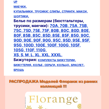
up
маечки,
купальники,
трусики:
слипы,
стринги,
макси,
шортики,
Белье по размерам (бюстгальтеры,
трусики, маечки):
70A,
70B,
75A,
75B,
75C,
75D,
75E,
75F,
80B,
80C,
80D,
80E,
80F,
85B,
85C,
85D,
85E,
85F,
85G,
90C,
90D,
90E,
90F,
90G,
95C,
95D,
95E,
95F,
95G,
100D,
100E,
100F,
100G,
105F,
105G,
110F,
110G,
XS,
S,
M,
L,
XL,
XXL,
XXXL,
Бижутерия:
комплекты бижутерии,
бижутерия,
колье,
серьги,
кольцо,
браслет,
брошь
РАСПРОДАЖА Моделей Флоранж из ранних
коллекций !!!