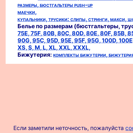
размеры,
бюстгальтеры push-up
маечки,
купальники,
трусики:
слипы,
стринги,
макси,
ш
Белье по размерам (бюстгальтеры, тру
75E,
75F,
80B,
80C,
80D,
80E,
80F,
85B,
8
90G,
95C,
95D,
95E,
95F,
95G,
100D,
100E
XS,
S,
M,
L,
XL,
XXL,
XXXL,
Бижутерия:
комплекты бижутерии,
бижутери
Если заметили неточность, пожалуйста
со