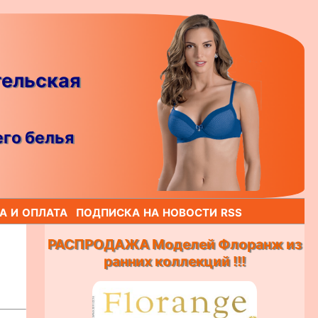
гельская
го белья
а и оплата
подписка на новости rss
РАСПРОДАЖА Моделей Флоранж из
ранних коллекций !!!