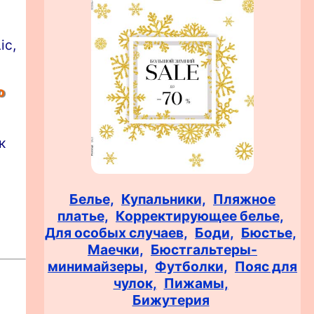
ic,
о
к
Белье,
Купальники,
Пляжное
платье,
Корректирующее белье,
Для особых случаев,
Боди,
Бюстье,
Маечки,
Бюстгальтеры-
минимайзеры,
Футболки,
Пояс для
чулок,
Пижамы,
Бижутерия