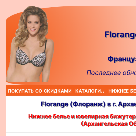
Floran
Француз
Последнее обно
покупать со скидками
каталоги..
нижнее бе
Florange (Флоранж) в г. Арх
Нижнее белье и ювелирная бижутери
(Архангельская О