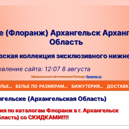
ge (Флоранж) Архангельск Архан
Область
ская коллекция эксклюзивного нижне
вление сайта: 12:07 8 августа
Официальный сайт компании Florange:
florange.ru
лье..
белье по размерам..
бижутерия..
доставк
ангельскe (Архангельская Область)
я по каталогам Флоранж в г. Архангельск
бласть) со СКИДКАМИ!!!!