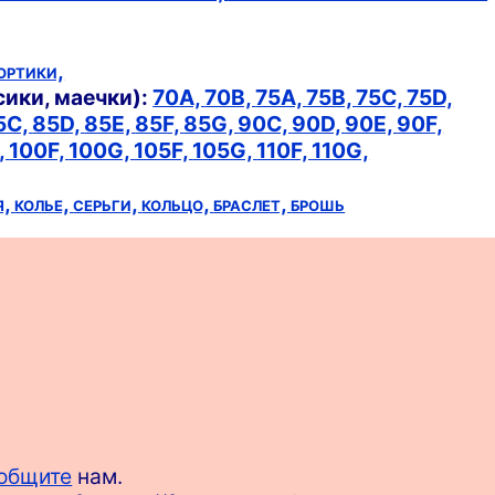
ортики,
сики, маечки):
70A,
70B,
75A,
75B,
75C,
75D,
5C,
85D,
85E,
85F,
85G,
90C,
90D,
90E,
90F,
,
100F,
100G,
105F,
105G,
110F,
110G,
я,
колье,
серьги,
кольцо,
браслет,
брошь
общите
нам.