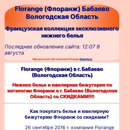
Florange (Флоранж) Бабаево
Вологодская Область
Французская коллекция эксклюзивного
нижнего белья
Последнее обновление сайта: 12:07 8
августа
Официальный сайт компании Florange:
florange.ru
Florange (Флоранж) в г. Бабаево
(Вологодская Область)
Нижнее белье и ювелирная бижутерия по
каталогам Флоранж в г. Бабаево (Вологодская
Область) со СКИДКАМИ!!!!
Как покупать белье и ювелирную
бижутерию Флоранж со скидками?
26 сентября 2016 г. компания Florange