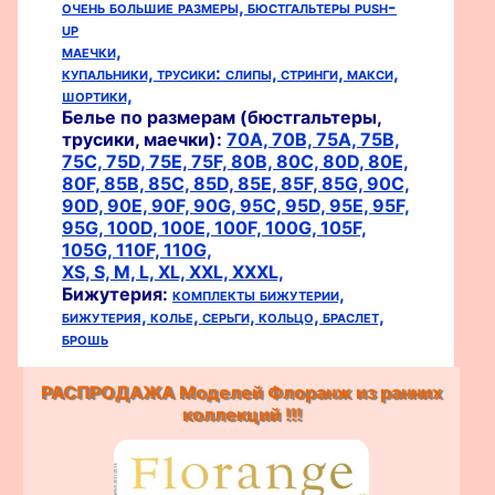
очень большие размеры,
бюстгальтеры push-
up
маечки,
купальники,
трусики:
слипы,
стринги,
макси,
шортики,
Белье по размерам (бюстгальтеры,
трусики, маечки):
70A,
70B,
75A,
75B,
75C,
75D,
75E,
75F,
80B,
80C,
80D,
80E,
80F,
85B,
85C,
85D,
85E,
85F,
85G,
90C,
90D,
90E,
90F,
90G,
95C,
95D,
95E,
95F,
95G,
100D,
100E,
100F,
100G,
105F,
105G,
110F,
110G,
XS,
S,
M,
L,
XL,
XXL,
XXXL,
Бижутерия:
комплекты бижутерии,
бижутерия,
колье,
серьги,
кольцо,
браслет,
брошь
РАСПРОДАЖА Моделей Флоранж из ранних
коллекций !!!