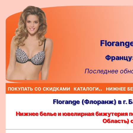
Florang
Француз
Последнее обно
покупать со скидками
каталоги..
нижнее бе
Florange (Флоранж) в г.
Нижнее белье и ювелирная бижутерия п
Область) 