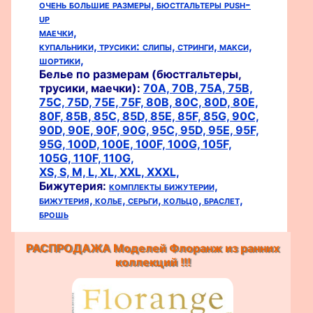
очень большие размеры,
бюстгальтеры push-
up
маечки,
купальники,
трусики:
слипы,
стринги,
макси,
шортики,
Белье по размерам (бюстгальтеры,
трусики, маечки):
70A,
70B,
75A,
75B,
75C,
75D,
75E,
75F,
80B,
80C,
80D,
80E,
80F,
85B,
85C,
85D,
85E,
85F,
85G,
90C,
90D,
90E,
90F,
90G,
95C,
95D,
95E,
95F,
95G,
100D,
100E,
100F,
100G,
105F,
105G,
110F,
110G,
XS,
S,
M,
L,
XL,
XXL,
XXXL,
Бижутерия:
комплекты бижутерии,
бижутерия,
колье,
серьги,
кольцо,
браслет,
брошь
РАСПРОДАЖА Моделей Флоранж из ранних
коллекций !!!