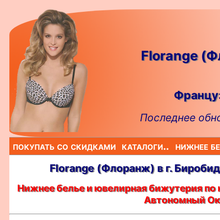
Florange (
Француз
Последнее обно
покупать со скидками
каталоги..
нижнее бе
Florange (Флоранж) в г. Бироб
Нижнее белье и ювелирная бижутерия по 
Автономный Ок