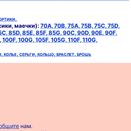
ортики,
сики, маечки):
70A,
70B,
75A,
75B,
75C,
75D,
5C,
85D,
85E,
85F,
85G,
90C,
90D,
90E,
90F,
,
100F,
100G,
105F,
105G,
110F,
110G,
я,
колье,
серьги,
кольцо,
браслет,
брошь
общите
нам.