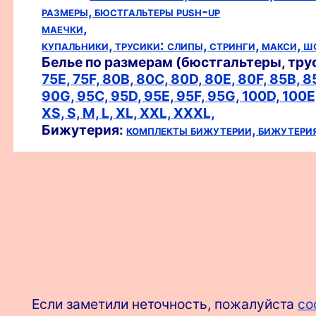
размеры,
бюстгальтеры push-up
маечки,
купальники,
трусики:
слипы,
стринги,
макси,
ш
Белье по размерам (бюстгальтеры, тру
75E,
75F,
80B,
80C,
80D,
80E,
80F,
85B,
8
90G,
95C,
95D,
95E,
95F,
95G,
100D,
100E
XS,
S,
M,
L,
XL,
XXL,
XXXL,
Бижутерия:
комплекты бижутерии,
бижутери
Если заметили неточность, пожалуйста
со