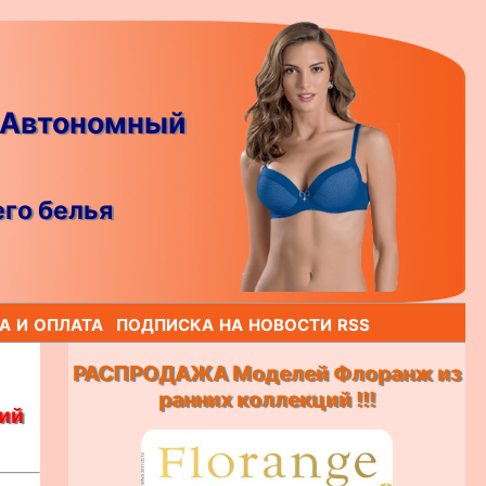
 Автономный
го белья
а и оплата
подписка на новости rss
РАСПРОДАЖА Моделей Флоранж из
ранних коллекций !!!
кий