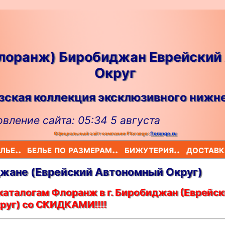
Флоранж) Биробиджан Еврейский
Округ
ская коллекция эксклюзивного нижне
вление сайта: 05:34 5 августа
Официальный сайт компании Florange:
florange.ru
лье..
белье по размерам..
бижутерия..
доставк
иджанe (Еврейский Автономный Округ)
каталогам Флоранж в г. Биробиджан (Еврейс
руг) со СКИДКАМИ!!!!