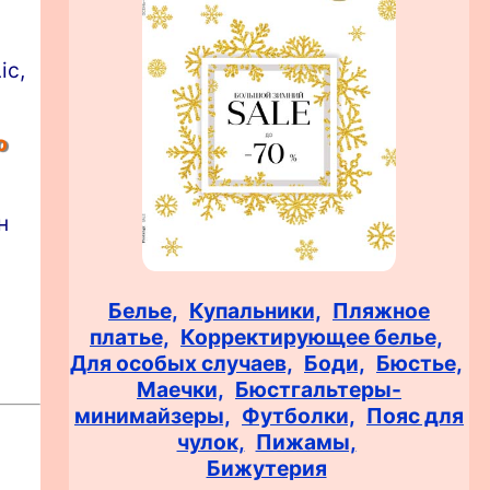
ic,
о
н
Белье,
Купальники,
Пляжное
платье,
Корректирующее белье,
Для особых случаев,
Боди,
Бюстье,
Маечки,
Бюстгальтеры-
минимайзеры,
Футболки,
Пояс для
чулок,
Пижамы,
Бижутерия