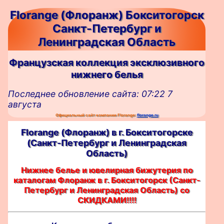
Florange (Флоранж) Бокситогорск
Санкт-Петербург и
Ленинградская Область
Французская коллекция эксклюзивного
нижнего белья
Последнее обновление сайта: 07:22 7
августа
Официальный сайт компании Florange:
florange.ru
Florange (Флоранж) в г. Бокситогорскe
(Санкт-Петербург и Ленинградская
Область)
Нижнее белье и ювелирная бижутерия по
каталогам Флоранж в г. Бокситогорск (Санкт-
Петербург и Ленинградская Область) со
СКИДКАМИ!!!!