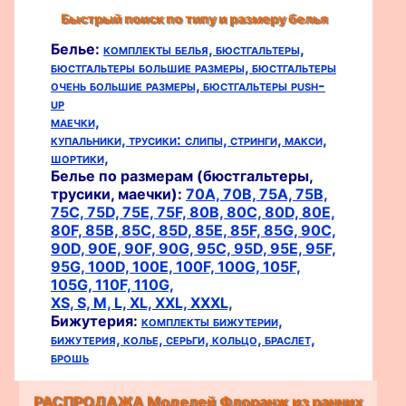
Быстрый поиск по типу и размеру белья
Белье:
комплекты белья,
бюстгальтеры,
бюстгальтеры большие размеры,
бюстгальтеры
очень большие размеры,
бюстгальтеры push-
up
маечки,
купальники,
трусики:
слипы,
стринги,
макси,
шортики,
Белье по размерам (бюстгальтеры,
трусики, маечки):
70A,
70B,
75A,
75B,
75C,
75D,
75E,
75F,
80B,
80C,
80D,
80E,
80F,
85B,
85C,
85D,
85E,
85F,
85G,
90C,
90D,
90E,
90F,
90G,
95C,
95D,
95E,
95F,
95G,
100D,
100E,
100F,
100G,
105F,
105G,
110F,
110G,
XS,
S,
M,
L,
XL,
XXL,
XXXL,
Бижутерия:
комплекты бижутерии,
бижутерия,
колье,
серьги,
кольцо,
браслет,
брошь
РАСПРОДАЖА Моделей Флоранж из ранних