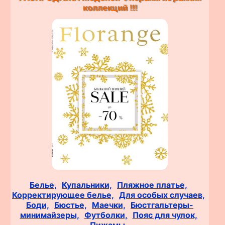
коллекций !!!
Белье,
Купальники,
Пляжное платье,
Корректирующее белье,
Для особых случаев,
Боди,
Бюстье,
Маечки,
Бюстгальтеры-
минимайзеры,
Футболки,
Пояс для чулок,