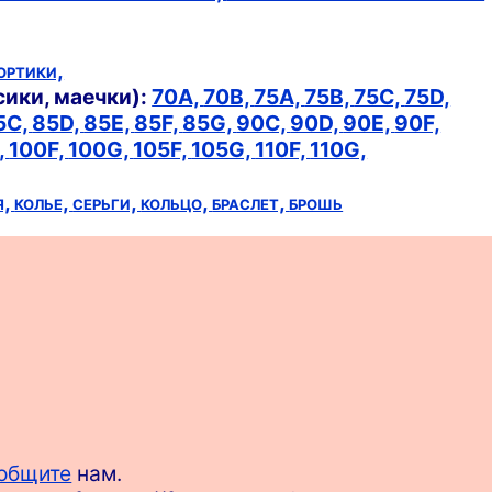
ортики,
сики, маечки):
70A,
70B,
75A,
75B,
75C,
75D,
5C,
85D,
85E,
85F,
85G,
90C,
90D,
90E,
90F,
,
100F,
100G,
105F,
105G,
110F,
110G,
я,
колье,
серьги,
кольцо,
браслет,
брошь
общите
нам.