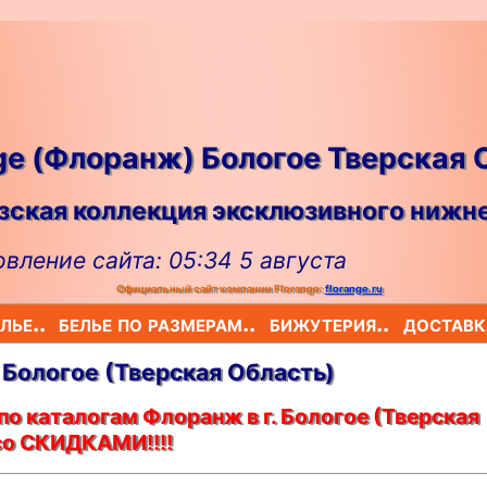
ge (Флоранж) Бологое Тверская 
ская коллекция эксклюзивного нижне
вление сайта: 05:34 5 августа
Официальный сайт компании Florange:
florange.ru
лье..
белье по размерам..
бижутерия..
доставк
. Бологое (Тверская Область)
о каталогам Флоранж в г. Бологое (Тверская
со СКИДКАМИ!!!!