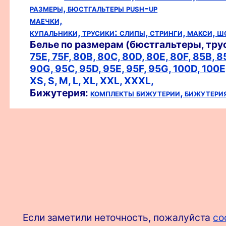
размеры,
бюстгальтеры push-up
маечки,
купальники,
трусики:
слипы,
стринги,
макси,
ш
Белье по размерам (бюстгальтеры, тру
75E,
75F,
80B,
80C,
80D,
80E,
80F,
85B,
8
90G,
95C,
95D,
95E,
95F,
95G,
100D,
100E
XS,
S,
M,
L,
XL,
XXL,
XXXL,
Бижутерия:
комплекты бижутерии,
бижутери
Если заметили неточность, пожалуйста
со