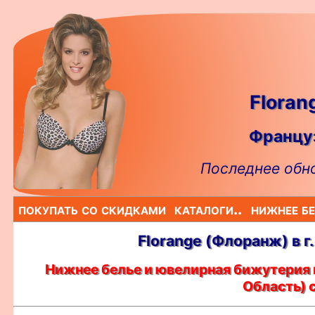
Floran
Француз
Последнее обно
покупать со скидками
каталоги..
нижнее бе
Florange (Флоранж) в г
Нижнее белье и ювелирная бижутерия п
Область) 