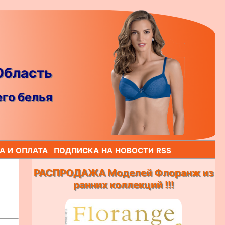
Область
го белья
а и оплата
подписка на новости rss
РАСПРОДАЖА Моделей Флоранж из
ранних коллекций !!!