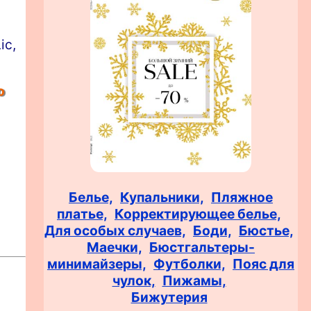
ic,
о
Белье,
Купальники,
Пляжное
платье,
Корректирующее белье,
Для особых случаев,
Боди,
Бюстье,
Маечки,
Бюстгальтеры-
минимайзеры,
Футболки,
Пояс для
чулок,
Пижамы,
Бижутерия