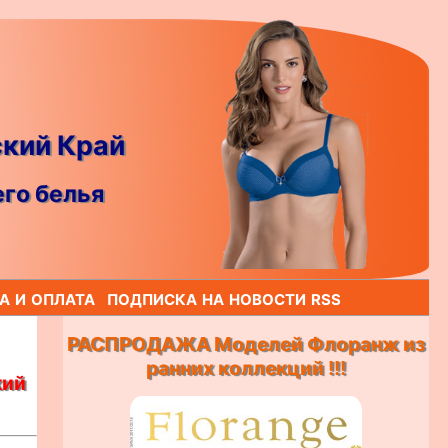
ский Край
го белья
а и оплата
подписка на новости rss
РАСПРОДАЖА Моделей Флоранж из
ранних коллекций !!!
кий