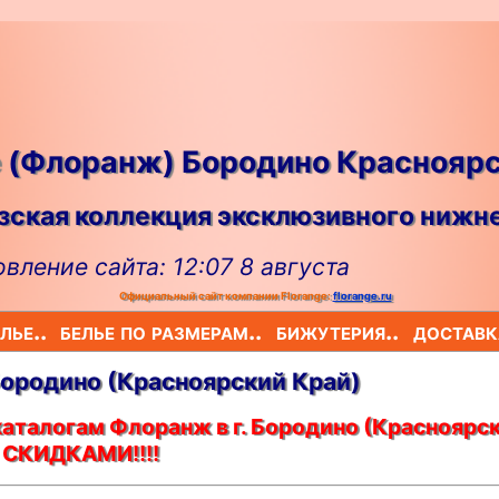
e (Флоранж) Бородино Краснояр
ская коллекция эксклюзивного нижне
вление сайта: 12:07 8 августа
Официальный сайт компании Florange:
florange.ru
лье..
белье по размерам..
бижутерия..
доставк
 Бородино (Красноярский Край)
каталогам Флоранж в г. Бородино (Красноярс
о СКИДКАМИ!!!!