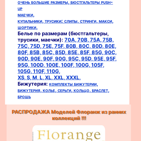
очень большие размеры,
бюстгальтеры push-
up
маечки,
купальники,
трусики:
слипы,
стринги,
макси,
шортики,
Белье по размерам (бюстгальтеры,
трусики, маечки):
70A,
70B,
75A,
75B,
75C,
75D,
75E,
75F,
80B,
80C,
80D,
80E,
80F,
85B,
85C,
85D,
85E,
85F,
85G,
90C,
90D,
90E,
90F,
90G,
95C,
95D,
95E,
95F,
95G,
100D,
100E,
100F,
100G,
105F,
105G,
110F,
110G,
XS,
S,
M,
L,
XL,
XXL,
XXXL,
Бижутерия:
комплекты бижутерии,
бижутерия,
колье,
серьги,
кольцо,
браслет,
брошь
РАСПРОДАЖА Моделей Флоранж из ранних
коллекций !!!