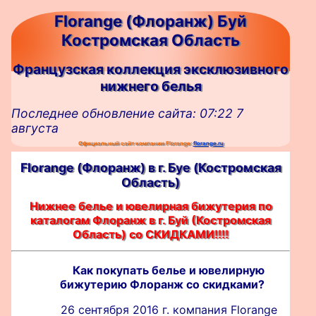
Florange (Флоранж) Буй
Костромская Область
Французская коллекция эксклюзивного
нижнего белья
Последнее обновление сайта: 07:22 7
августа
Официальный сайт компании Florange:
florange.ru
Florange (Флоранж) в г. Буe (Костромская
Область)
Нижнее белье и ювелирная бижутерия по
каталогам Флоранж в г. Буй (Костромская
Область) со СКИДКАМИ!!!!
Как покупать белье и ювелирную
бижутерию Флоранж со скидками?
26 сентября 2016 г. компания Florange