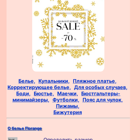
Белье,
Купальники,
Пляжное платье,
Корректирующее белье,
Для особых случаев,
Боди,
Бюстье,
Маечки,
Бюстгальтеры-
минимайзеры,
Футболки,
Пояс для чулок,
Пижамы,
Бижутерия
О белье Florange
Определить размер