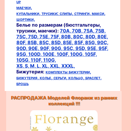
up
маечки,
купальники,
трусики:
слипы,
стринги,
макси,
шортики,
Белье по размерам (бюстгальтеры,
трусики, маечки):
70A,
70B,
75A,
75B,
75C,
75D,
75E,
75F,
80B,
80C,
80D,
80E,
80F,
85B,
85C,
85D,
85E,
85F,
85G,
90C,
90D,
90E,
90F,
90G,
95C,
95D,
95E,
95F,
95G,
100D,
100E,
100F,
100G,
105F,
105G,
110F,
110G,
XS,
S,
M,
L,
XL,
XXL,
XXXL,
Бижутерия:
комплекты бижутерии,
бижутерия,
колье,
серьги,
кольцо,
браслет,
брошь
РАСПРОДАЖА Моделей Флоранж из ранних
коллекций !!!