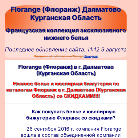
Florange (Флоранж) Далматово
Курганская Область
Французская коллекция эксклюзивного
нижнего белья
Последнее обновление сайта: 11:12 9 августа
Официальный сайт компании Florange:
florange.ru
Florange (Флоранж) в г. Далматово
(Курганская Область)
Нижнее белье и ювелирная бижутерия по
каталогам Флоранж в г. Далматово (Курганская
Область) со СКИДКАМИ!!!!
Как покупать белье и ювелирную
бижутерию Флоранж со скидками?
26 сентября 2016 г. компания Florange
вошла в состав объединенной компании