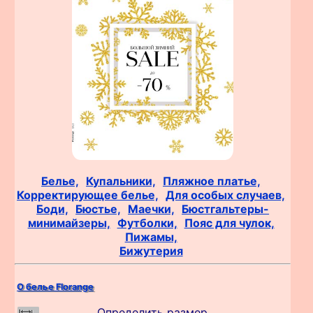
Белье,
Купальники,
Пляжное платье,
Корректирующее белье,
Для особых случаев,
Боди,
Бюстье,
Маечки,
Бюстгальтеры-
минимайзеры,
Футболки,
Пояс для чулок,
Пижамы,
Бижутерия
О белье Florange
Определить размер