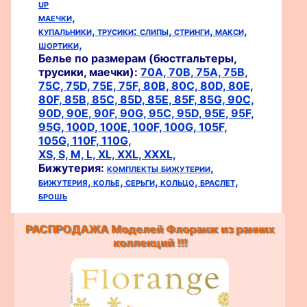
up
маечки,
купальники,
трусики:
слипы,
стринги,
макси,
шортики,
Белье по размерам (бюстгальтеры,
трусики, маечки):
70A,
70B,
75A,
75B,
75C,
75D,
75E,
75F,
80B,
80C,
80D,
80E,
80F,
85B,
85C,
85D,
85E,
85F,
85G,
90C,
90D,
90E,
90F,
90G,
95C,
95D,
95E,
95F,
95G,
100D,
100E,
100F,
100G,
105F,
105G,
110F,
110G,
XS,
S,
M,
L,
XL,
XXL,
XXXL,
Бижутерия:
комплекты бижутерии,
бижутерия,
колье,
серьги,
кольцо,
браслет,
брошь
РАСПРОДАЖА Моделей Флоранж из ранних
коллекций !!!