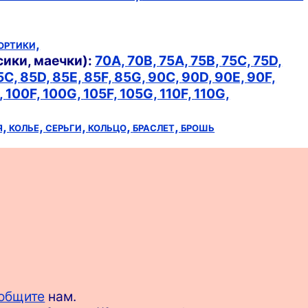
ортики,
сики, маечки):
70A,
70B,
75A,
75B,
75C,
75D,
5C,
85D,
85E,
85F,
85G,
90C,
90D,
90E,
90F,
,
100F,
100G,
105F,
105G,
110F,
110G,
я,
колье,
серьги,
кольцо,
браслет,
брошь
общите
нам.