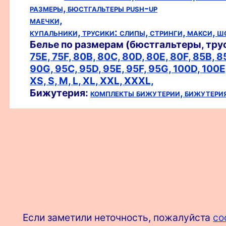
размеры,
бюстгальтеры push-up
маечки,
купальники,
трусики:
слипы,
стринги,
макси,
ш
Белье по размерам (бюстгальтеры, тру
75E,
75F,
80B,
80C,
80D,
80E,
80F,
85B,
8
90G,
95C,
95D,
95E,
95F,
95G,
100D,
100E
XS,
S,
M,
L,
XL,
XXL,
XXXL,
Бижутерия:
комплекты бижутерии,
бижутери
Если заметили неточность, пожалуйста
со