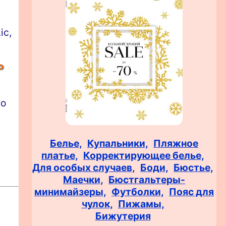
ic,
о
во
Белье,
Купальники,
Пляжное
платье,
Корректирующее белье,
Для особых случаев,
Боди,
Бюстье,
Маечки,
Бюстгальтеры-
минимайзеры,
Футболки,
Пояс для
чулок,
Пижамы,
Бижутерия