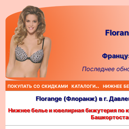
Flora
Француз
Последнее обно
покупать со скидками
каталоги..
нижнее бе
Florange (Флоранж) в г. Давл
Нижнее белье и ювелирная бижутерия по к
Башкортоста