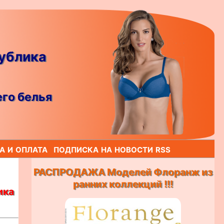
публика
го белья
а и оплата
подписка на новости rss
РАСПРОДАЖА Моделей Флоранж из
ранних коллекций !!!
ика