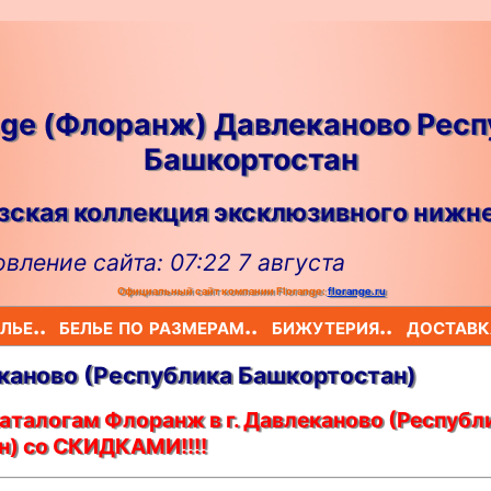
nge (Флоранж) Давлеканово Рес
Башкортостан
ская коллекция эксклюзивного нижне
вление сайта: 07:22 7 августа
Официальный сайт компании Florange:
florange.ru
лье..
белье по размерам..
бижутерия..
доставк
еканово (Республика Башкортостан)
аталогам Флоранж в г. Давлеканово (Республ
н) со СКИДКАМИ!!!!