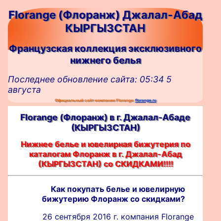
Florange (Флоранж) Джалал-Абад
КЫРГЫЗСТАН
Французская коллекция эксклюзивного
нижнего белья
Последнее обновление сайта: 05:34 5
августа
Официальный сайт компании Florange:
florange.ru
Florange (Флоранж) в г. Джалал-Абаде
(КЫРГЫЗСТАН)
Нижнее белье и ювелирная бижутерия по
каталогам Флоранж в г. Джалал-Абад
(КЫРГЫЗСТАН) со СКИДКАМИ!!!!
Как покупать белье и ювелирную
бижутерию Флоранж со скидками?
26 сентября 2016 г. компания Florange