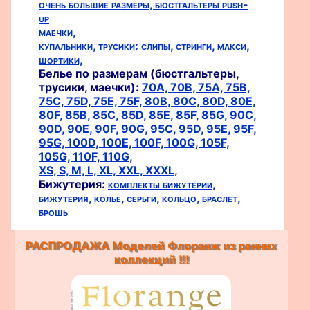
очень большие размеры,
бюстгальтеры push-
up
маечки,
купальники,
трусики:
слипы,
стринги,
макси,
шортики,
Белье по размерам (бюстгальтеры,
трусики, маечки):
70A,
70B,
75A,
75B,
75C,
75D,
75E,
75F,
80B,
80C,
80D,
80E,
80F,
85B,
85C,
85D,
85E,
85F,
85G,
90C,
90D,
90E,
90F,
90G,
95C,
95D,
95E,
95F,
95G,
100D,
100E,
100F,
100G,
105F,
105G,
110F,
110G,
XS,
S,
M,
L,
XL,
XXL,
XXXL,
Бижутерия:
комплекты бижутерии,
бижутерия,
колье,
серьги,
кольцо,
браслет,
брошь
РАСПРОДАЖА Моделей Флоранж из ранних
коллекций !!!