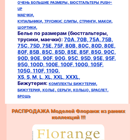
очень большие размеры,
бюстгальтеры push-
up
маечки,
купальники,
трусики:
слипы,
стринги,
макси,
шортики,
Белье по размерам (бюстгальтеры,
трусики, маечки):
70A,
70B,
75A,
75B,
75C,
75D,
75E,
75F,
80B,
80C,
80D,
80E,
80F,
85B,
85C,
85D,
85E,
85F,
85G,
90C,
90D,
90E,
90F,
90G,
95C,
95D,
95E,
95F,
95G,
100D,
100E,
100F,
100G,
105F,
105G,
110F,
110G,
XS,
S,
M,
L,
XL,
XXL,
XXXL,
Бижутерия:
комплекты бижутерии,
бижутерия,
колье,
серьги,
кольцо,
браслет,
брошь
РАСПРОДАЖА Моделей Флоранж из ранних
коллекций !!!