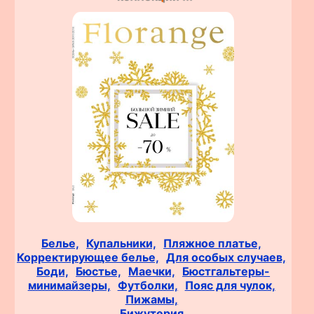
Белье,
Купальники,
Пляжное платье,
Корректирующее белье,
Для особых случаев,
Боди,
Бюстье,
Маечки,
Бюстгальтеры-
минимайзеры,
Футболки,
Пояс для чулок,
Пижамы,
Бижутерия