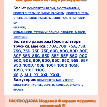
Белье:
комплекты белья,
бюстгальтеры,
бюстгальтеры большие размеры,
бюстгальтеры
очень большие размеры,
бюстгальтеры push-
up
маечки,
купальники,
трусики:
слипы,
стринги,
макси,
шортики,
Белье по размерам (бюстгальтеры,
трусики, маечки):
70A,
70B,
75A,
75B,
75C,
75D,
75E,
75F,
80B,
80C,
80D,
80E,
80F,
85B,
85C,
85D,
85E,
85F,
85G,
90C,
90D,
90E,
90F,
90G,
95C,
95D,
95E,
95F,
95G,
100D,
100E,
100F,
100G,
105F,
105G,
110F,
110G,
XS,
S,
M,
L,
XL,
XXL,
XXXL,
Бижутерия:
комплекты бижутерии,
бижутерия,
колье,
серьги,
кольцо,
браслет,
брошь
РАСПРОДАЖА Моделей Флоранж из ранних
коллекций !!!