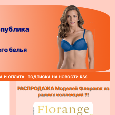
спублика
го белья
а и оплата
подписка на новости rss
РАСПРОДАЖА Моделей Флоранж из
ранних коллекций !!!