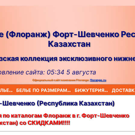
ge (Флоранж) Форт-Шевченко Ре
Казахстан
ская коллекция эксклюзивного нижне
вление сайта: 05:34 5 августа
Официальный сайт компании Florange:
florange.ru
лье..
белье по размерам..
бижутерия..
доставк
е-Шевченко (Республика Казахстан)
 по каталогам Флоранж в г. Форт-Шевченко
хстан) со СКИДКАМИ!!!!