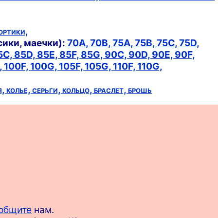
ортики,
сики, маечки):
70A,
70B,
75A,
75B,
75C,
75D,
5C,
85D,
85E,
85F,
85G,
90C,
90D,
90E,
90F,
,
100F,
100G,
105F,
105G,
110F,
110G,
я,
колье,
серьги,
кольцо,
браслет,
брошь
общите
нам.