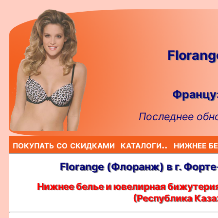
Floran
Француз
Последнее обно
покупать со скидками
каталоги..
нижнее бе
Florange (Флоранж) в г. Форт
Нижнее белье и ювелирная бижутерия
(Республика Каза