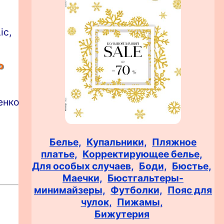
ic,
о
енко
Белье,
Купальники,
Пляжное
платье,
Корректирующее белье,
Для особых случаев,
Боди,
Бюстье,
Маечки,
Бюстгальтеры-
минимайзеры,
Футболки,
Пояс для
чулок,
Пижамы,
Бижутерия