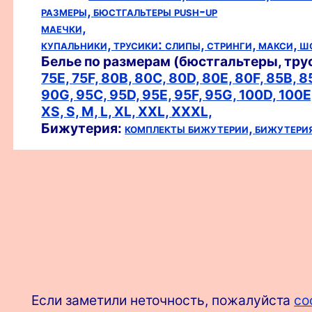
размеры,
бюстгальтеры push-up
маечки,
купальники,
трусики:
слипы,
стринги,
макси,
ш
Белье по размерам (бюстгальтеры, тру
75E,
75F,
80B,
80C,
80D,
80E,
80F,
85B,
8
90G,
95C,
95D,
95E,
95F,
95G,
100D,
100E
XS,
S,
M,
L,
XL,
XXL,
XXXL,
Бижутерия:
комплекты бижутерии,
бижутери
Если заметили неточность, пожалуйста
со